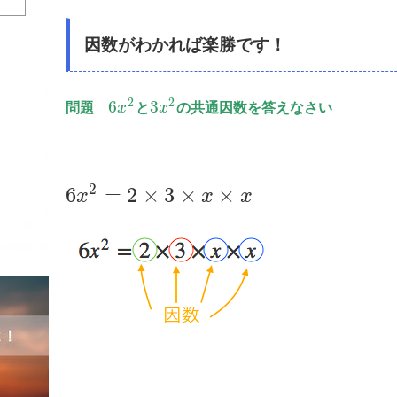
因数がわかれば楽勝です！
2
2
6
3
問題
x
と
x
の共通因数を答えなさい
2
6
=
2
×
3
×
×
x
x
x