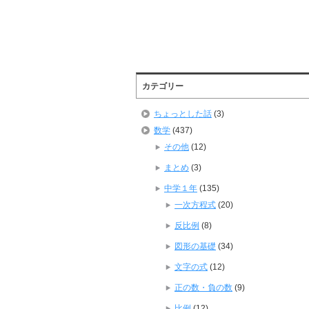
カテゴリー
ちょっとした話
(3)
数学
(437)
その他
(12)
まとめ
(3)
中学１年
(135)
一次方程式
(20)
反比例
(8)
図形の基礎
(34)
文字の式
(12)
正の数・負の数
(9)
比例
(12)