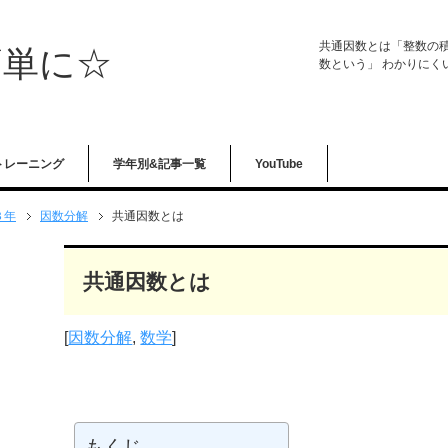
共通因数とは「整数の
簡単に☆
数という」 わかりにく
トレーニング
学年別&記事一覧
YouTube
３年
因数分解
共通因数とは
共通因数とは
[
因数分解
,
数学
]
もくじ