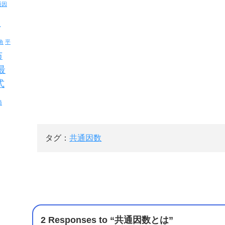
通因
反
角
平
布
最
式
値
タグ：
共通因数
2 Responses to “共通因数とは”