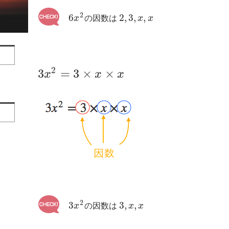
2
6
2
,
3
,
,
x
の因数は
x
x
2
3
=
3
×
×
x
x
x
2
3
3
,
,
x
の因数は
x
x