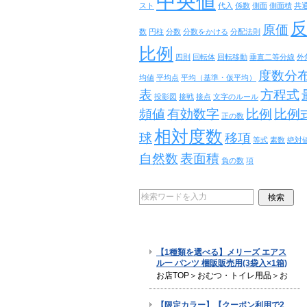
中央値
スト
代入
係数
側面
側面積
共
原価
数
円柱
分数
分数をかける
分配法則
比例
四則
回転体
回転移動
垂直二等分線
外
度数分
均値
平均点
平均（基準・仮平均）
表
方程式
投影図
接戦
接点
文字のルール
頻値
有効数字
比例
比例
正の数
相対度数
球
移項
等式
素数
絶対
自然数
表面積
負の数
項