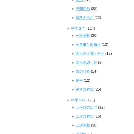
空間図形
(25)
資料の活用
(22)
中学２年
(114)
一次関数
(30)
三角形と四角形
(13)
図形の性質と合同
(12)
図形の調べ方
(8)
式の計算
(14)
確率
(12)
連立方程式
(25)
中学３年
(171)
三平方の定理
(12)
二次方程式
(16)
二次関数
(30)