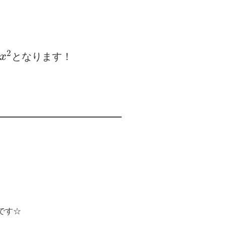
2
となります！
x
です☆