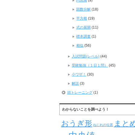
円周角
(9)
因数分解
(18)
平方根
(19)
式の展開
(11)
標本調査
(1)
相似
(56)
入試問題(レベル)
(44)
受験勉強（１日１問）
(45)
小ワザ！
(30)
解説
(3)
頭トレーニング
(1)
わからないことを調べよう！
おうぎ形
まと
ねじれの位置