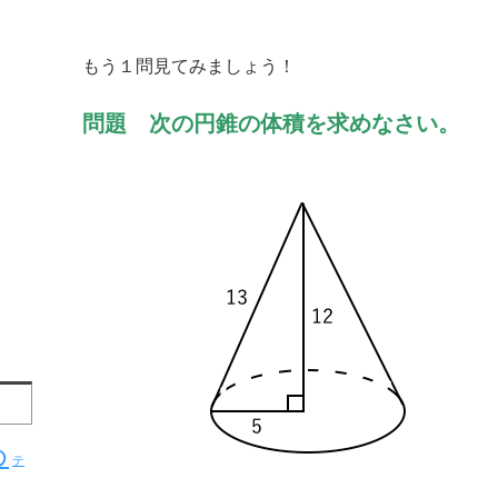
もう１問見てみましょう！
問題 次の円錐の体積を求めなさい。
め
テ