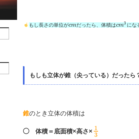
3
もし長さの単位が
c
m
だったら、体積は
c
m
にな
もしも立体が錐（尖っている）だったら
錐
のとき立体の体積は
1
◯ 体積＝底面積×高さ×
3