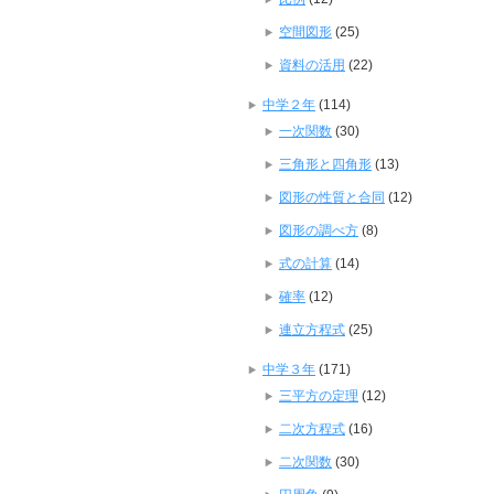
空間図形
(25)
資料の活用
(22)
中学２年
(114)
一次関数
(30)
三角形と四角形
(13)
図形の性質と合同
(12)
図形の調べ方
(8)
式の計算
(14)
確率
(12)
連立方程式
(25)
中学３年
(171)
三平方の定理
(12)
二次方程式
(16)
二次関数
(30)