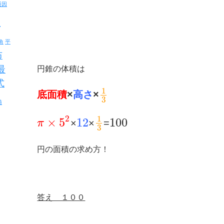
通因
反
角
平
布
最
円錐の体積は
式
1
底面積
×
高さ
×
3
値
1
2
×
5
12
100
×
×
=
π
3
円の面積の求め方！
答え １００