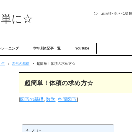
◯ 底面積×高さ×1/3 
簡単に☆
トレーニング
学年別&記事一覧
YouTube
１年
図形の基礎
超簡単！体積の求め方☆
超簡単！体積の求め方☆
[
図形の基礎
,
数学
,
空間図形
]
もくじ