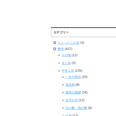
カテゴリー
ちょっとした話
(3)
数学
(437)
その他
(12)
まとめ
(3)
中学１年
(135)
一次方程式
(20)
反比例
(8)
図形の基礎
(34)
文字の式
(12)
正の数・負の数
(9)
比例
(12)