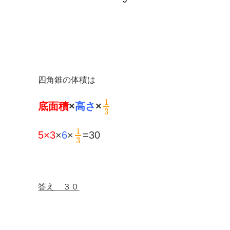
四角錐の体積は
1
底面積
×
高さ
×
3
1
5×3
×
6
×
=30
3
答え ３０