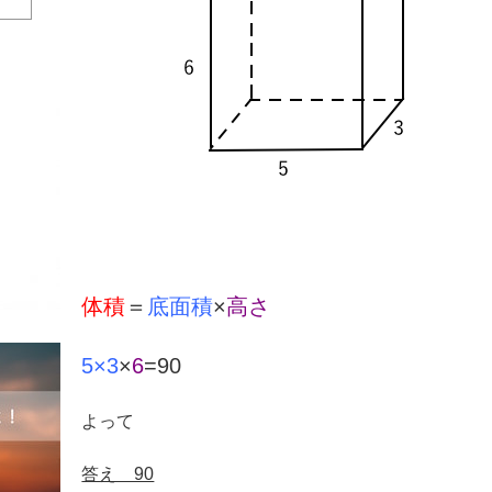
体積
＝
底面積
×
高さ
5×3
×
6
=90
よって
答え 90