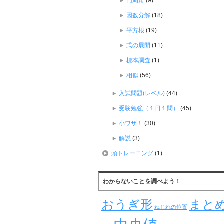
円周角
(9)
因数分解
(18)
平方根
(19)
式の展開
(11)
標本調査
(1)
相似
(56)
入試問題(レベル)
(44)
受験勉強（１日１問）
(45)
小ワザ！
(30)
解説
(3)
頭トレーニング
(1)
わからないことを調べよう！
おうぎ形
まと
ねじれの位置