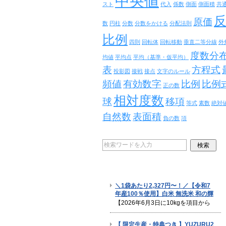
中央値
スト
代入
係数
側面
側面積
共
原価
数
円柱
分数
分数をかける
分配法則
比例
四則
回転体
回転移動
垂直二等分線
外
度数分
均値
平均点
平均（基準・仮平均）
表
方程式
投影図
接戦
接点
文字のルール
頻値
有効数字
比例
比例
正の数
相対度数
球
移項
等式
素数
絶対
自然数
表面積
負の数
項