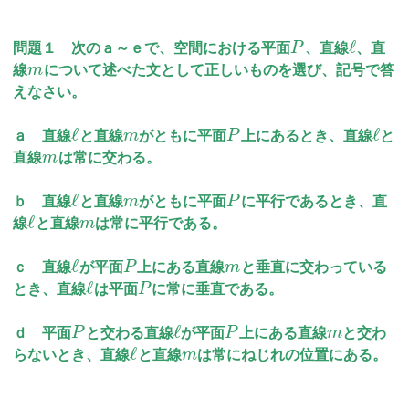
ℓ
問題１ 次のａ～ｅで、空間における平面
P
、直線
、直
線
m
について述べた文として正しいものを選び、記号で答
えなさい。
ℓ
ℓ
ａ 直線
と直線
m
がともに平面
P
上にあるとき、直線
と
直線
m
は常に交わる。
ℓ
ｂ 直線
と直線
m
がともに平面
P
に平行であるとき、直
ℓ
線
と直線
m
は常に平行である。
ℓ
ｃ 直線
が平面
P
上にある直線
m
と垂直に交わっている
ℓ
とき、直線
は平面
P
に常に垂直である。
ℓ
ｄ 平面
P
と交わる直線
が平面
P
上にある直線
m
と交わ
ℓ
らないとき、直線
と直線
m
は常にねじれの位置にある。