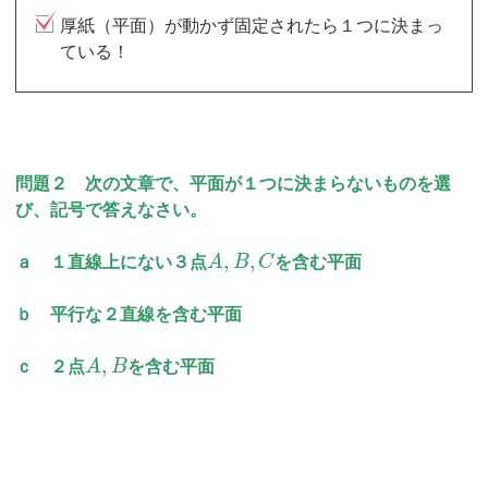
厚紙（平面）が動かず固定されたら１つに決まっ
ている！
問題２ 次の文章で、平面が１つに決まらないものを選
び、記号で答えなさい。
,
,
ａ １直線上にない３点
A
B
C
を含む平面
ｂ 平行な２直線を含む平面
,
ｃ ２点
A
B
を含む平面