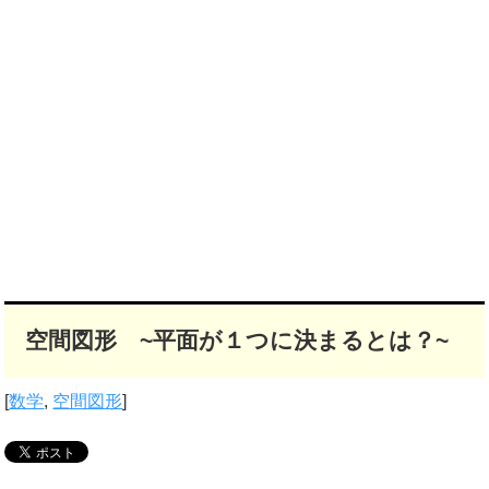
空間図形 ~平面が１つに決まるとは？~
[
数学
,
空間図形
]