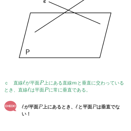
ℓ
ｃ 直線
が平面
P
上にある直線
m
と垂直に交わっている
ℓ
とき、直線
は平面
P
に常に垂直である。
ℓ
ℓ
が平面
P
上にあるとき、
と平面
P
は垂直でな
い！