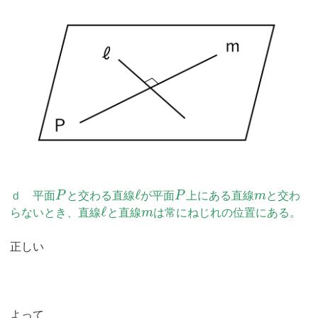
ℓ
ｄ 平面
P
と交わる直線
が平面
P
上にある直線
m
と交わ
ℓ
らないとき、直線
と直線
m
は常にねじれの位置にある。
正しい
よって