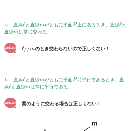
ℓ
ℓ
ａ 直線
と直線
m
がともに平面
P
上にあるとき、直線
と
直線
m
は常に交わる。
ℓ
/
/
m
のとき交わらないので正しくない！
ℓ
ｂ 直線
と直線
m
がともに平面
P
に平行であるとき、直
ℓ
線
と直線
m
は常に平行である。
図のように交わる場合は正しくない！