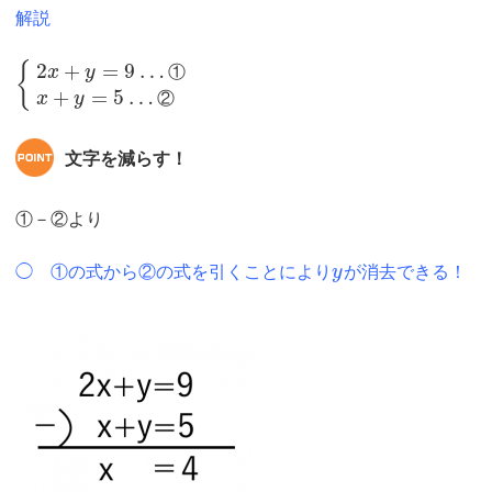
解説
2
+
=
9
…
{
x
y
①
+
=
5
…
x
y
②
文字を減らす！
①－②より
◯ ①の式から②の式を引くことにより
y
が消去できる！