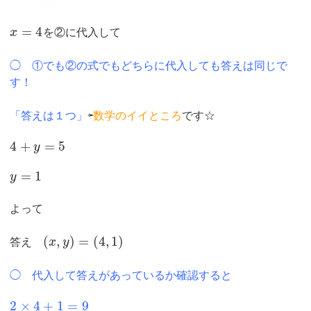
=
4
x
を②に代入して
◯ ①でも②の式でもどちらに代入しても答えは同じで
す！
「答えは１つ」
⇦
数学のイイところ
です☆
4
+
=
5
y
=
1
y
よって
(
,
)
=
(
4
,
1
)
答え
x
y
◯ 代入して答えがあっているか確認すると
2
×
4
+
1
=
9