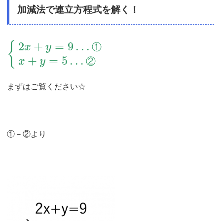
加減法で連立方程式を解く！
2
+
=
9
…
{
①
x
y
+
=
5
…
②
x
y
まずはご覧ください☆
①－②より