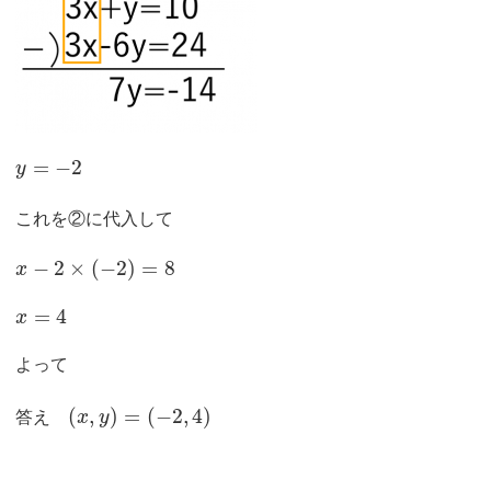
=
−
2
y
これを②に代入して
−
2
×
(
−
2
)
=
8
x
=
4
x
よって
(
,
)
=
(
−
2
,
4
)
答え
x
y