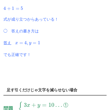
4
+
1
=
5
式が成り立つからあっている！
◯ 答えの書き方は
=
4
,
=
1
答え
x
y
でも正確です！
足す引くだけじゃ文字を減らせない場合
3
+
=
10
…
{
①
x
y
問題