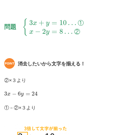
3
+
=
10
…
{
①
x
y
問題
−
2
=
8
…
②
x
y
消去したいから文字を揃える！
②×３より
3
−
6
=
24
x
y
①－②×３より