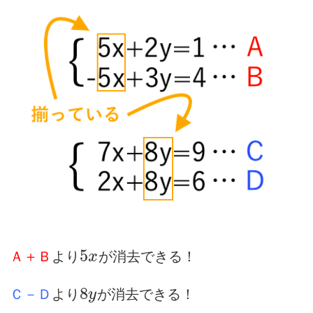
5
Ａ＋Ｂ
より
が消去できる！
x
8
Ｃ－Ｄ
より
が消去できる！
y