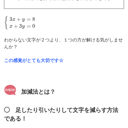
3
+
=
8
{
x
y
+
3
=
0
x
y
わからない文字が２つより、１つの方が解ける気がしませ
んか？
この感覚がとても大切です☆
加減法とは？
◯ 足したり引いたりして文字を減らす方法
である！