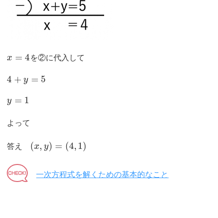
=
4
x
を②に代入して
4
+
=
5
y
=
1
y
よって
(
,
)
=
(
4
,
1
)
答え
x
y
一次方程式を解くための基本的なこと