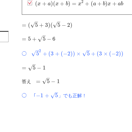
2
(
+
)
(
+
)
=
+
(
+
)
+
x
a
x
b
x
a
b
x
a
b
–
–
√
√
=
(
5
+
3
)
(
5
−
2
)
–
√
=
5
+
5
−
6
–
–
2
√
√
5
+
(
3
+
(
−
2
)
)
×
5
+
(
3
×
(
−
2
)
)
◯
–
√
=
5
−
1
–
√
=
5
−
1
答え
–
√
−
1
+
5
◯ 「
」でも正解！