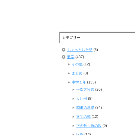
カテゴリー
ちょっとした話
(3)
数学
(437)
その他
(12)
まとめ
(3)
中学１年
(135)
一次方程式
(20)
反比例
(8)
図形の基礎
(34)
文字の式
(12)
正の数・負の数
(9)
比例
(12)