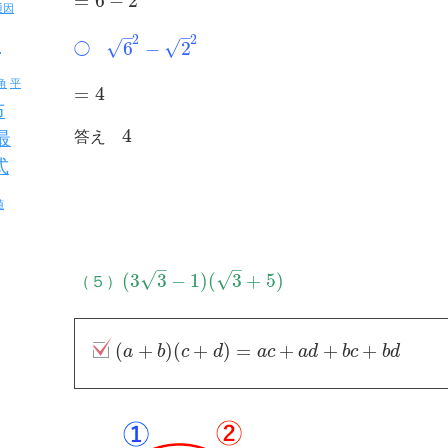
=
6
−
2
通因
–
–
反
2
2
√
√
6
−
2
◯
角
平
=
4
布
4
答え
最
式
値
–
–
√
√
(
3
3
−
1
)
(
3
+
5
)
（５）
(
+
)
(
+
)
=
+
+
+
a
b
c
d
a
c
a
d
b
c
b
d