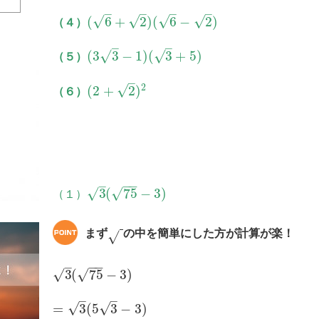
–
–
–
–
√
√
√
√
(
6
+
2
)
(
6
−
2
)
（４）
–
–
√
√
(
3
3
−
1
)
(
3
+
5
)
（５）
–
2
√
(
2
+
2
)
（６）
−
−
–
√
√
3
(
75
−
3
)
（１）
まず
の中を簡単にした方が計算が楽！
√
−
−
–
√
√
3
(
75
−
3
)
–
–
√
√
=
3
(
5
3
−
3
)