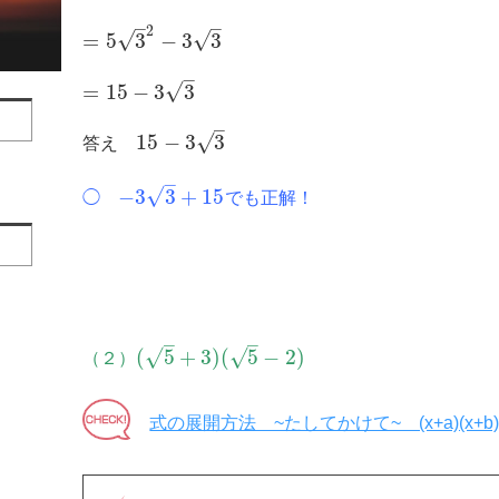
–
–
2
√
√
=
5
3
−
3
3
–
√
=
15
−
3
3
–
√
15
−
3
3
答え
–
√
−
3
3
+
15
◯
でも正解！
–
–
√
√
(
5
+
3
)
(
5
−
2
)
（２）
式の展開方法 ~たしてかけて~ (x+a)(x+b