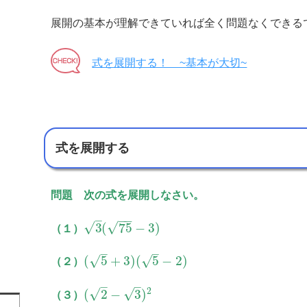
展開の基本が理解できていれば全く問題なくできる
式を展開する！ ~基本が大切~
式を展開する
問題 次の式を展開しなさい。
−
−
–
√
√
3
(
75
−
3
)
（１）
–
–
√
√
(
5
+
3
)
(
5
−
2
)
（２）
–
–
2
√
√
(
2
−
3
)
（３）