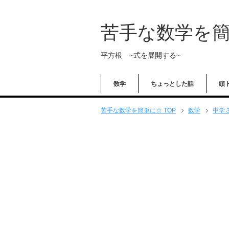
苦手な数学を
平方根 ~式を展開する~
数学
ちょっとした話
頭
苦手な数学を簡単に☆ TOP
数学
中学