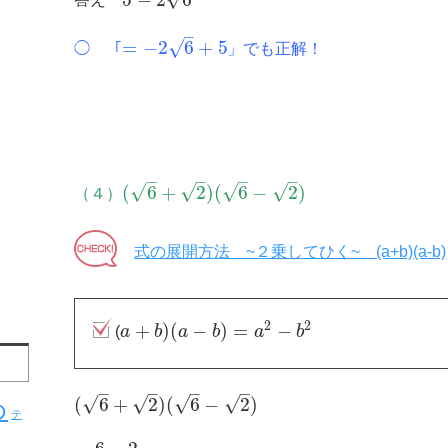
答え
–
√
=
−
2
6
+
5
◯ 「
」でも正解！
–
–
–
–
√
√
√
√
(
6
+
2
)
(
6
−
2
)
（４）
式の展開方法 ~２乗してひく~ (a+b)(a-b)
2
2
+
)
(
−
)
=
−
(
a
b
a
b
a
b
–
–
–
–
√
√
√
√
(
6
+
2
)
(
6
−
2
)
め
テ