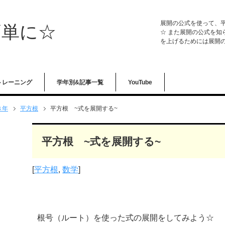
展開の公式を使って、
簡単に☆
☆ また展開の公式を知
を上げるためには展開
トレーニング
学年別&記事一覧
YouTube
３年
平方根
平方根 ~式を展開する~
平方根 ~式を展開する~
[
平方根
,
数学
]
根号（ルート）を使った式の展開をしてみよう☆