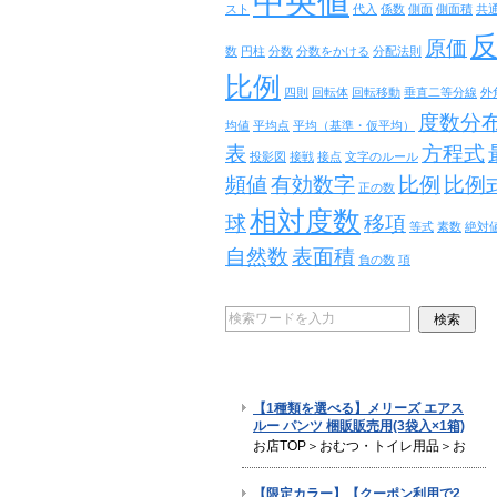
中央値
スト
代入
係数
側面
側面積
共
原価
数
円柱
分数
分数をかける
分配法則
比例
四則
回転体
回転移動
垂直二等分線
外
度数分
均値
平均点
平均（基準・仮平均）
表
方程式
投影図
接戦
接点
文字のルール
頻値
有効数字
比例
比例
正の数
相対度数
球
移項
等式
素数
絶対
自然数
表面積
負の数
項