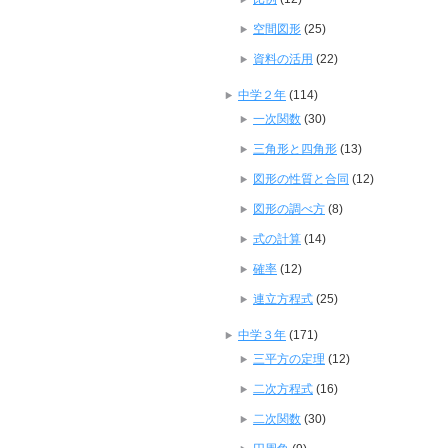
空間図形
(25)
資料の活用
(22)
中学２年
(114)
一次関数
(30)
三角形と四角形
(13)
図形の性質と合同
(12)
図形の調べ方
(8)
式の計算
(14)
確率
(12)
連立方程式
(25)
中学３年
(171)
三平方の定理
(12)
二次方程式
(16)
二次関数
(30)