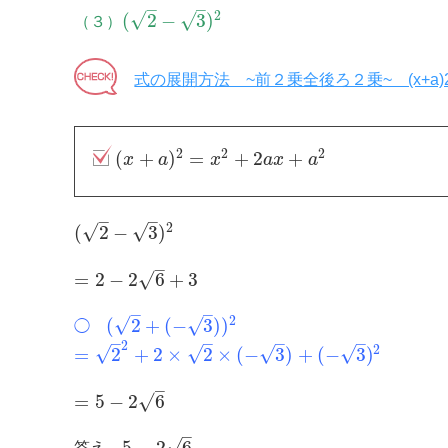
–
–
2
√
√
(
2
−
3
)
（３）
式の展開方法 ~前２乗全後ろ２乗~ (x+a)
2
2
2
(
+
)
=
+
2
+
x
a
x
a
x
a
–
–
2
√
√
(
2
−
3
)
–
√
=
2
−
2
6
+
3
–
–
2
√
√
(
2
+
(
−
3
)
)
◯
–
–
–
–
2
2
√
√
√
√
=
2
+
2
×
2
×
(
−
3
)
+
(
−
3
)
–
√
=
5
−
2
6
–
√
5
−
2
6