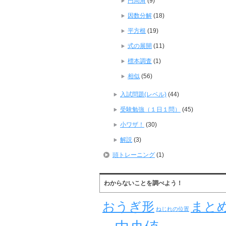
円周角
(9)
因数分解
(18)
平方根
(19)
式の展開
(11)
標本調査
(1)
相似
(56)
入試問題(レベル)
(44)
受験勉強（１日１問）
(45)
小ワザ！
(30)
解説
(3)
頭トレーニング
(1)
わからないことを調べよう！
おうぎ形
まと
ねじれの位置