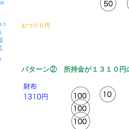
通因
反
おつり０円
角
平
布
最
式
値
パターン② 所持金が１３１０円