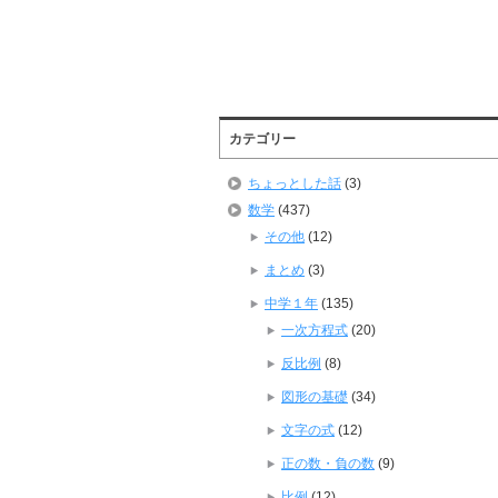
カテゴリー
ちょっとした話
(3)
数学
(437)
その他
(12)
まとめ
(3)
中学１年
(135)
一次方程式
(20)
反比例
(8)
図形の基礎
(34)
文字の式
(12)
正の数・負の数
(9)
比例
(12)