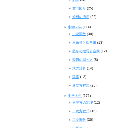
空間図形
(25)
資料の活用
(22)
中学２年
(114)
一次関数
(30)
三角形と四角形
(13)
図形の性質と合同
(12)
図形の調べ方
(8)
式の計算
(14)
確率
(12)
連立方程式
(25)
中学３年
(171)
三平方の定理
(12)
二次方程式
(16)
二次関数
(30)