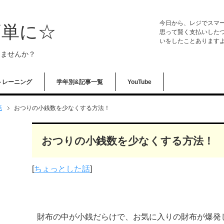
今日から、レジでスマー
簡単に☆
思って賢く支払いした
いをしたことありますよ
しませんか？
トレーニング
学年別&記事一覧
YouTube
話
おつりの小銭数を少なくする方法！
おつりの小銭数を少なくする方法！
[
ちょっとした話
]
財布の中が小銭だらけで、お気に入りの財布が爆発