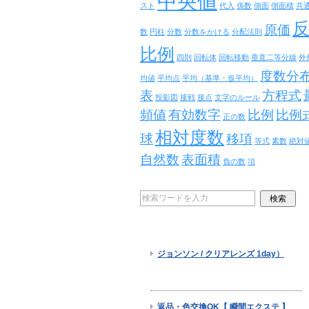
中央値
スト
代入
係数
側面
側面積
共
原価
数
円柱
分数
分数をかける
分配法則
比例
四則
回転体
回転移動
垂直二等分線
外
度数分
均値
平均点
平均（基準・仮平均）
表
方程式
投影図
接戦
接点
文字のルール
頻値
有効数字
比例
比例
正の数
相対度数
球
移項
等式
素数
絶対
自然数
表面積
負の数
項