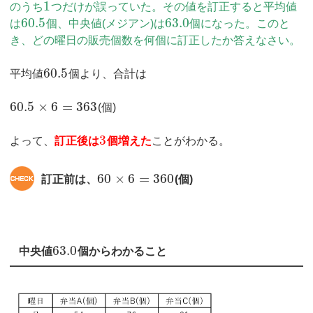
1
のうち
つだけが誤っていた。その値を訂正すると平均値
60.5
63.0
は
個、中央値(メジアン)は
個になった。このと
き、どの曜日の販売個数を何個に訂正したか答えなさい。
60.5
平均値
個より、合計は
60.5
×
6
=
363
(個)
3
よって、
訂正後は
個増えた
ことがわかる。
60
×
6
=
360
訂正前は、
(個)
63.0
中央値
個からわかること