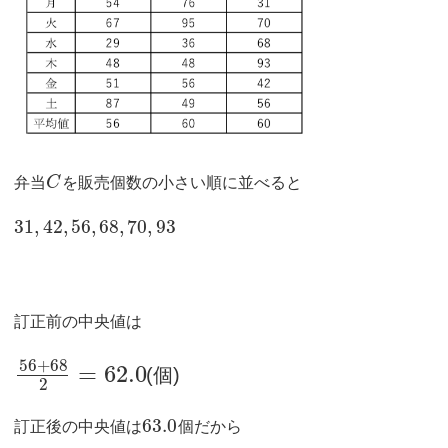
弁当
C
を販売個数の小さい順に並べると
31
,
42
,
56
,
68
,
70
,
93
訂正前の中央値は
56
+
68
=
62.0
(個)
2
63.0
訂正後の中央値は
個だから