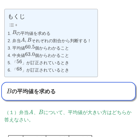
もくじ
B
の平均値を求める
,
A
B
弁当
それぞれの割合から判断する！
60.5
平均値
個からわかること
63.0
中央値
個からわかること
56
「
」が訂正されているとき
68
「
」が訂正されているとき
の平均値を求める
B
（１）弁当
A
、
B
について、平均値が大きい方はどちらか
答えなさい。