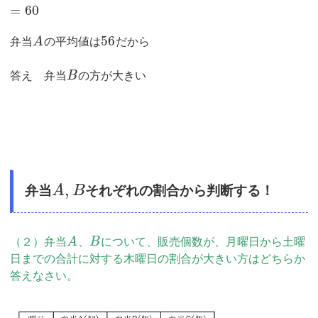
=
60
56
弁当
A
の平均値は
だから
答え 弁当
B
の方が大きい
,
弁当
A
B
それぞれの割合から判断する！
（２）弁当
A
、
B
について、販売個数が、月曜日から土曜
日までの合計に対する木曜日の割合が大きい方はどちらか
答えなさい。