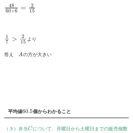
48
2
=
60
×
6
15
1
2
>
より
15
7
答え
A
の方が大きい
60.5
平均値
個からわかること
（３）弁当
C
について、月曜日から土曜日までの販売個数