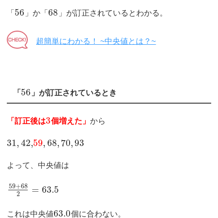
56
68
「
」か「
」が訂正されているとわかる。
超簡単にわかる！ ~中央値とは？~
56
「
」が訂正されているとき
3
「訂正後は
個増えた」
から
31
,
42
,
59
,
68
,
70
,
93
よって、中央値は
59
+
68
=
63.5
2
63.0
これは中央値
個に合わない。