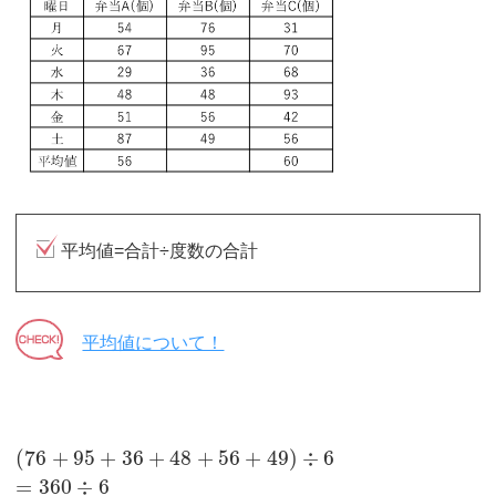
平均値=合計÷度数の合計
平均値について！
(
76
+
95
+
36
+
48
+
56
+
49
)
÷
6
=
360
÷
6