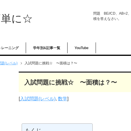
問題 BE//CD、AB=
簡単に☆
積を答えなさい。
トレーニング
学年別&記事一覧
YouTube
題(レベル)
入試問題に挑戦☆ 〜面積は？〜
入試問題に挑戦☆ 〜面積は？〜
[
入試問題(レベル)
,
数学
]
もくじ