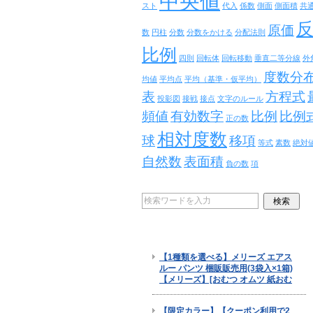
中央値
スト
代入
係数
側面
側面積
共
原価
数
円柱
分数
分数をかける
分配法則
比例
四則
回転体
回転移動
垂直二等分線
外
度数分
均値
平均点
平均（基準・仮平均）
表
方程式
投影図
接戦
接点
文字のルール
頻値
有効数字
比例
比例
正の数
相対度数
球
移項
等式
素数
絶対
自然数
表面積
負の数
項