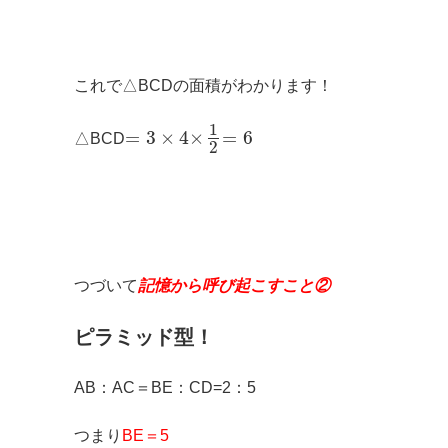
これで△BCDの面積がわかります！
1
=
3
×
4
×
=
6
△BCD
2
つづいて
記憶から呼び起こすこと②
ピラミッド型！
AB：AC＝BE：CD=2：5
つまり
BE＝5