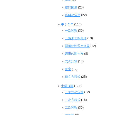
空間図形
(25)
資料の活用
(22)
中学２年
(114)
一次関数
(30)
三角形と四角形
(13)
図形の性質と合同
(12)
図形の調べ方
(8)
式の計算
(14)
確率
(12)
連立方程式
(25)
中学３年
(171)
三平方の定理
(12)
二次方程式
(16)
二次関数
(30)