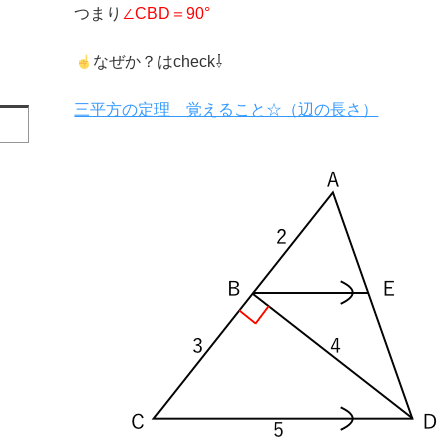
つまり
∠CBD＝90°
なぜか？はcheck⇩
三平方の定理 覚えること☆（辺の長さ）