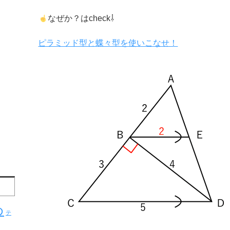
なぜか？はcheck⇩
ピラミッド型と蝶々型を使いこなせ！
め
テ