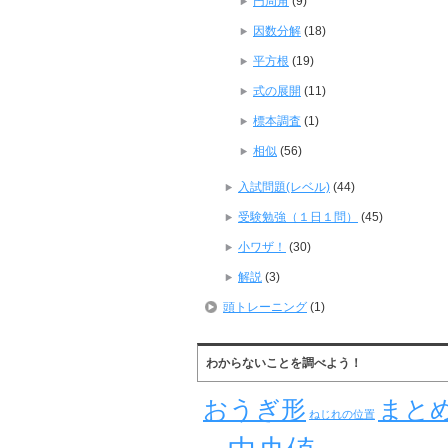
円周角
(9)
因数分解
(18)
平方根
(19)
式の展開
(11)
標本調査
(1)
相似
(56)
入試問題(レベル)
(44)
受験勉強（１日１問）
(45)
小ワザ！
(30)
解説
(3)
頭トレーニング
(1)
わからないことを調べよう！
おうぎ形
まと
ねじれの位置