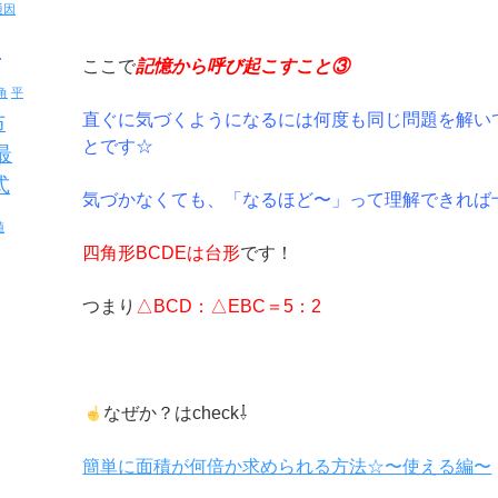
通因
反
ここで
記憶から呼び起こすこと③
角
平
直ぐに気づくようになるには何度も同じ問題を解い
布
とです☆
最
式
気づかなくても、「なるほど〜」って理解できれば
値
四角形BCDEは台形
です！
つまり
△BCD：△EBC＝5：2
なぜか？はcheck⇩
簡単に面積が何倍か求められる方法☆〜使える編〜