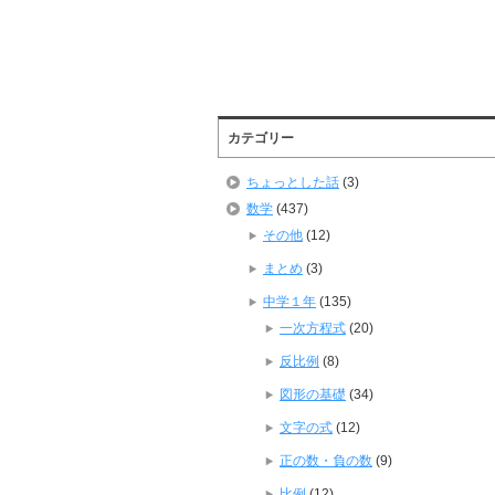
カテゴリー
ちょっとした話
(3)
数学
(437)
その他
(12)
まとめ
(3)
中学１年
(135)
一次方程式
(20)
反比例
(8)
図形の基礎
(34)
文字の式
(12)
正の数・負の数
(9)
比例
(12)