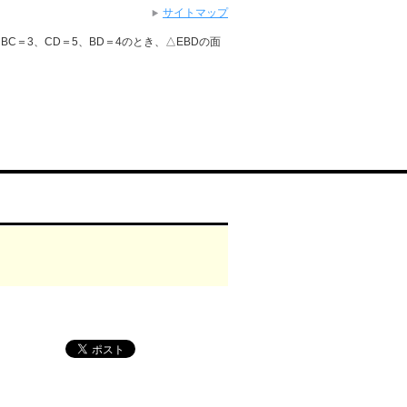
サイトマップ
2、BC＝3、CD＝5、BD＝4のとき、△EBDの面