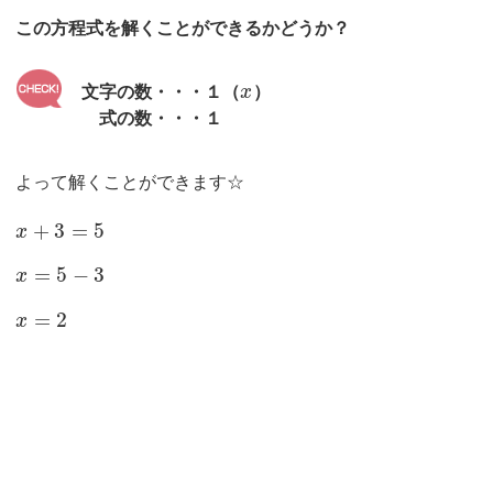
この方程式を解くことができるかどうか？
文字の数・・・１（
x
）
式の数・・・１
よって解くことができます☆
+
3
=
5
x
=
5
−
3
x
=
2
x