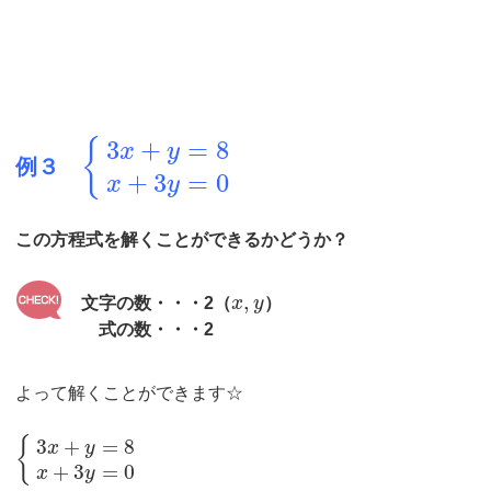
3
+
=
8
{
x
y
例３
+
3
=
0
x
y
この方程式を解くことができるかどうか？
,
文字の数・・・2（
x
y
）
式の数・・・2
よって解くことができます☆
3
+
=
8
{
x
y
+
3
=
0
x
y