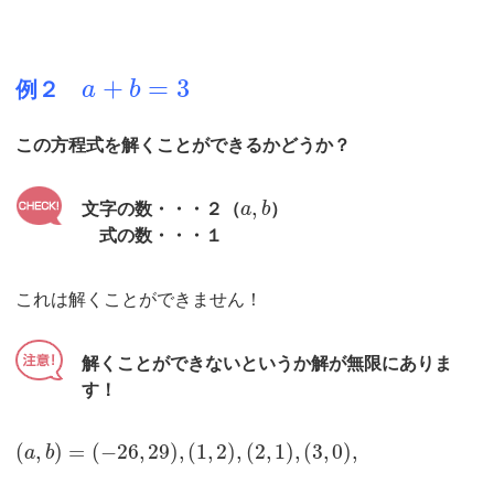
+
=
3
例２
a
b
この方程式を解くことができるかどうか？
,
文字の数・・・２（
a
b
）
式の数・・・１
これは解くことができません！
解くことができないというか解が無限にありま
す！
(
,
)
=
(
−
26
,
29
)
,
(
1
,
2
)
,
(
2
,
1
)
,
(
3
,
0
)
,
a
b