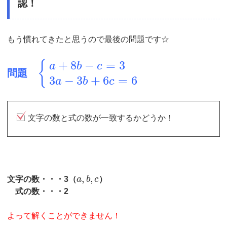
認！
もう慣れてきたと思うので最後の問題です☆
+
8
−
=
3
{
a
b
c
問題
3
−
3
+
6
=
6
a
b
c
文字の数と式の数が一致するかどうか！
,
,
文字の数・・・3（
a
b
c
）
式の数・・・2
よって解くことができません！