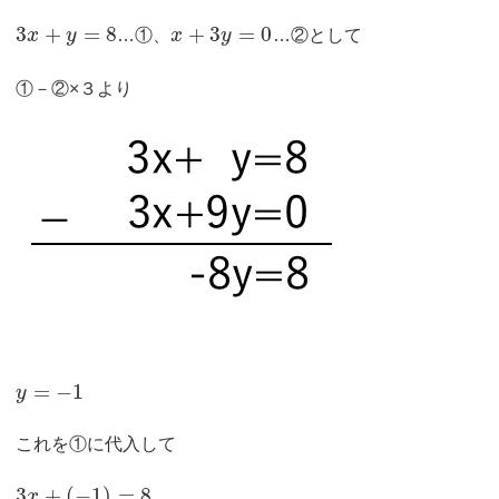
3
+
=
8
+
3
=
0
x
y
…①、
x
y
…②として
①－②×３より
=
−
1
y
これを①に代入して
3
+
(
−
1
)
=
8
x