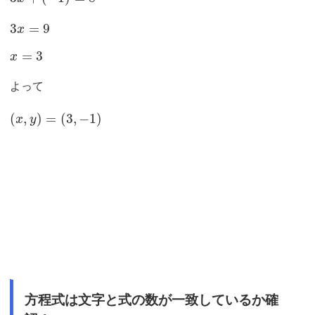
3
=
9
x
=
3
x
よって
(
,
)
=
(
3
,
−
1
)
x
y
方程式は文字と式の数が一致しているか確