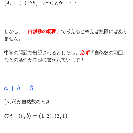
(
4
,
−
1
)
,
(
789
,
−
786
)
とか・・・
しかし、
「自然数の範囲」
で考えると答えは無限にはあり
ません。
中学の問題で出題されるとしたら、
必ず
「自然数の範囲」
などの条件が問題に書かれています！
+
=
3
a
b
(
,
)
a
b
が自然数のとき
(
,
)
=
(
1
,
2
)
,
(
2
,
1
)
答え
a
b