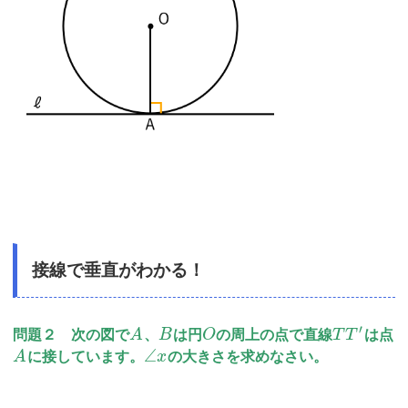
接線で垂直がわかる！
′
問題２ 次の図で
A
、
B
は円
O
の周上の点で直線
T
T
は点
∠
A
に接しています。
x
の大きさを求めなさい。