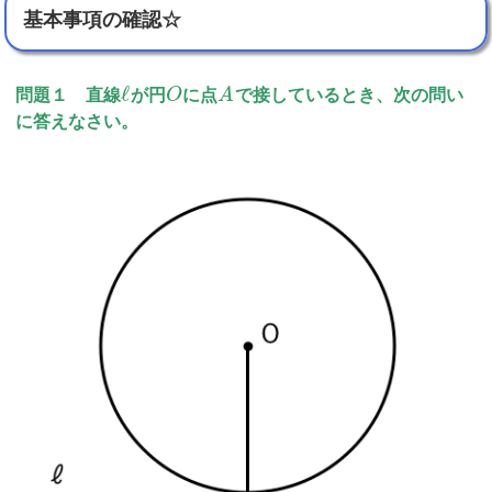
基本事項の確認☆
ℓ
問題１ 直線
が円
O
に点
A
で接しているとき、次の問い
に答えなさい。