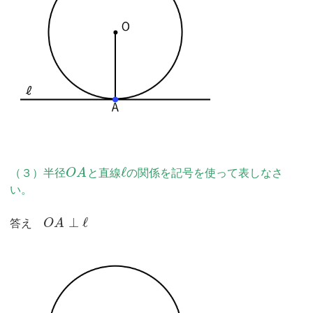
ℓ
（３）半径
O
A
と直線
の関係を記号を使って表しなさ
い。
⊥
ℓ
答え
O
A