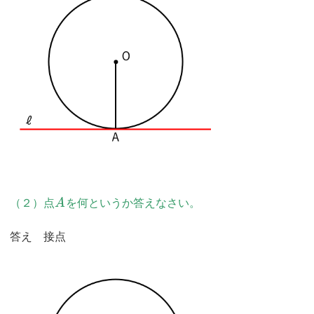
（２）点
A
を何というか答えなさい。
答え 接点