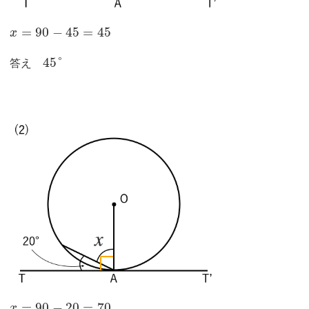
=
90
−
45
=
45
x
45
°
答え
=
90
−
20
=
70
x