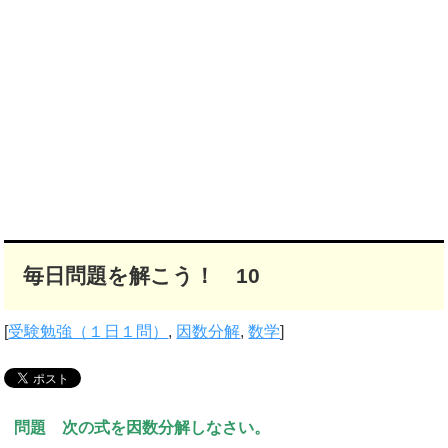
毎日問題を解こう！ 10
[
受験勉強（１日１問）
,
因数分解
,
数学
]
問題 次の式を因数分解しなさい。