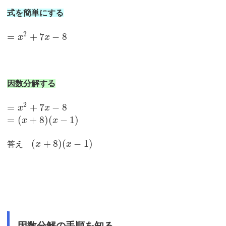
式を簡単にする
2
=
+
7
−
8
x
x
因数分解する
2
=
+
7
−
8
x
x
=
(
+
8
)
(
−
1
)
x
x
(
+
8
)
(
−
1
)
答え
x
x
因数分解の手順を知る