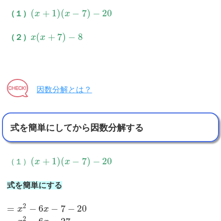
(
+
1
)
(
−
7
)
−
20
（１）
x
x
(
+
7
)
−
8
（２）
x
x
因数分解とは？
式を簡単にしてから因数分解する
(
+
1
)
(
−
7
)
−
20
（１）
x
x
式を簡単にする
2
=
−
6
−
7
−
20
x
x
2