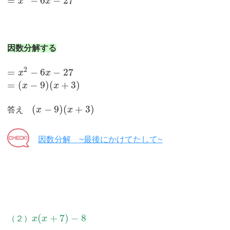
=
−
6
−
27
x
x
因数分解する
2
=
−
6
−
27
x
x
=
(
−
9
)
(
+
3
)
x
x
(
−
9
)
(
+
3
)
答え
x
x
因数分解 ~最後にかけてたして~
(
+
7
)
−
8
（２）
x
x