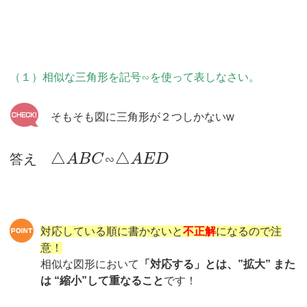
（１）相似な三角形を記号∽を使って表しなさい。
そもそも図に三角形が２つしかないw
△
△
答え
∽
A
B
C
A
E
D
対応している順に書かないと
不正解
になるので注
意！
相似な図形において
「対応する」とは、”拡大” また
は “縮小”して重なること
です！