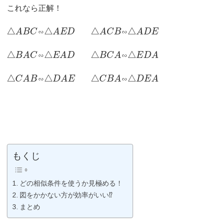
これなら正解！
△
△
△
△
A
B
C
∽
A
E
D
A
C
B
∽
A
D
E
△
△
△
△
B
A
C
∽
E
A
D
B
C
A
∽
E
D
A
△
△
△
△
C
A
B
∽
D
A
E
C
B
A
∽
D
E
A
もくじ
どの相似条件を使うか見極める！
図をかかない方が効率がいい⁉︎
まとめ