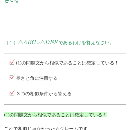
さい。
△
△
（１）
A
B
C
∽
D
E
F
であるわけを答えなさい。
(1)の問題文から相似であることは確定している！
長さと角に注目する！
３つの相似条件から答える！
(1)の問題文から相似であることは確定している！
これで相似じゃなかったらクレームです！