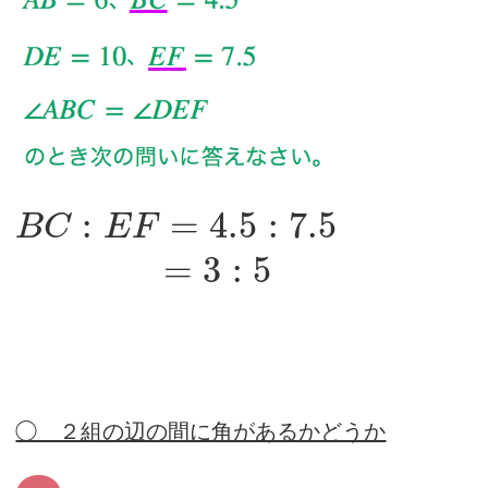
:
=
4.5
:
7.5
B
C
E
F
=
3
:
5
◯ ２組の辺の間に角があるかどうか