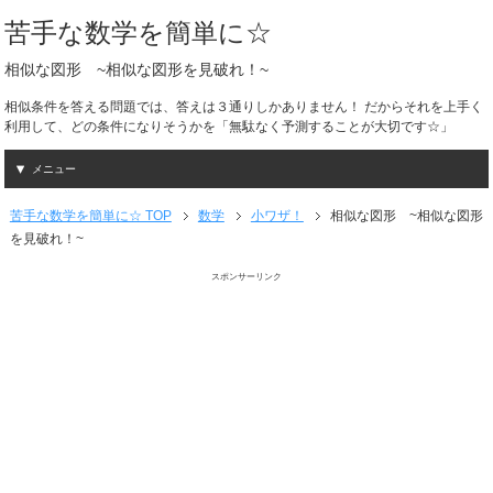
苦手な数学を簡単に☆
相似な図形 ~相似な図形を見破れ！~
相似条件を答える問題では、答えは３通りしかありません！ だからそれを上手く
利用して、どの条件になりそうかを「無駄なく予測することが大切です☆」
メニュー
苦手な数学を簡単に☆ TOP
数学
小ワザ！
相似な図形 ~相似な図形
を見破れ！~
スポンサーリンク