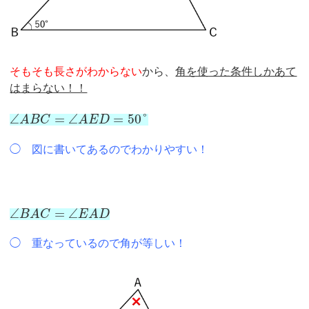
そもそも長さがわからない
から、
角を使った条件しかあて
はまらない！！
∠
=
∠
=
50
°
A
B
C
A
E
D
◯ 図に書いてあるのでわかりやすい！
∠
=
∠
B
A
C
E
A
D
◯ 重なっているので角が等しい！