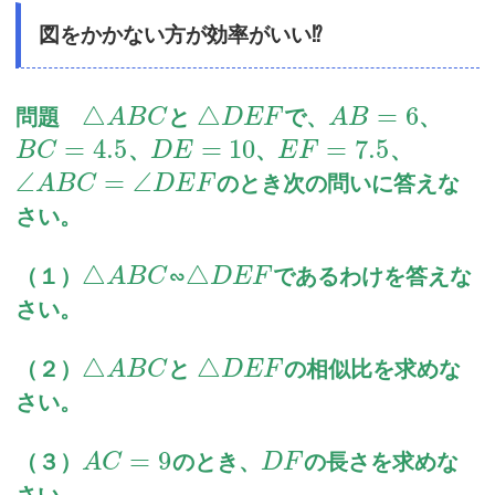
図をかかない方が効率がいい⁉︎
△
△
=
6
問題
と
で、
、
A
B
C
D
E
F
A
B
=
4.5
=
10
=
7.5
、
、
、
B
C
D
E
E
F
∠
=
∠
のとき次の問いに答えな
A
B
C
D
E
F
さい。
△
△
（１）
∽
であるわけを答えな
A
B
C
D
E
F
さい。
△
△
（２）
と
の相似比を求めな
A
B
C
D
E
F
さい。
=
9
（３）
のとき、
の長さを求めな
A
C
D
F