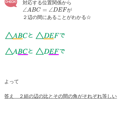
対応する位置関係から
∠
=
∠
A
B
C
D
E
F
が
２辺の間にあることがわかる☆
よって
答え ２組の辺の比とその間の角がそれぞれ等しい