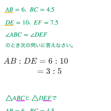
:
=
6
:
10
A
B
D
E
=
3
:
5