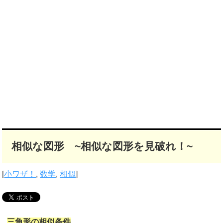
相似な図形 ~相似な図形を見破れ！~
[
小ワザ！
,
数学
,
相似
]
三角形の相似条件