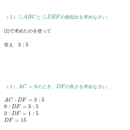
△
△
（２）
A
B
C
と
D
E
F
の相似比を求めなさい。
(1)で求めたのを使って
3
:
5
答え
=
9
（３）
A
C
のとき、
D
F
の長さを求めなさい。
:
=
3
:
5
A
C
D
F
9
:
=
3
:
5
D
F
3
:
=
1
:
5
D
F
=
15
D
F