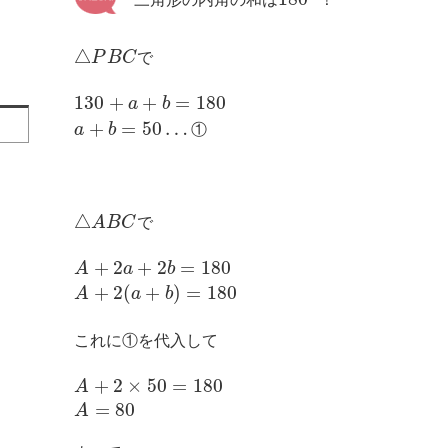
△
P
B
C
で
130
+
+
=
180
a
b
+
=
50
…
a
b
①
△
A
B
C
で
+
2
+
2
=
180
A
a
b
+
2
(
+
)
=
180
A
a
b
これに①を代入して
+
2
×
50
=
180
A
=
80
A