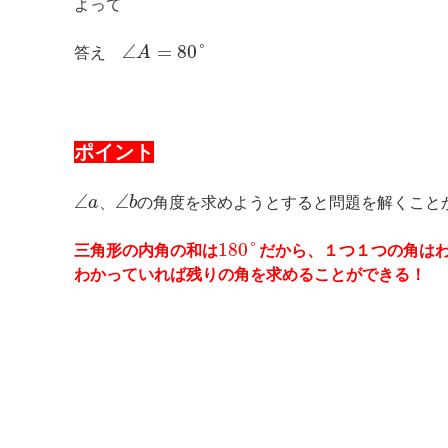
よって
∠
=
80
°
答え
A
ポイント
∠
∠
a
、
b
の角度を求めようとすると問題を解くこと
180
°
三角形の内角の和は
だから、１つ１つの角は
わかっていれば残りの角を求めることができる！