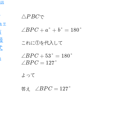
通因
反
△
P
B
C
で
角
平
∠
+
°
+
°
=
180
°
B
P
C
a
b
布
最
これに①を代入して
式
∠
+
53
°
=
180
°
B
P
C
値
∠
=
127
°
B
P
C
よって
∠
=
127
°
答え
B
P
C