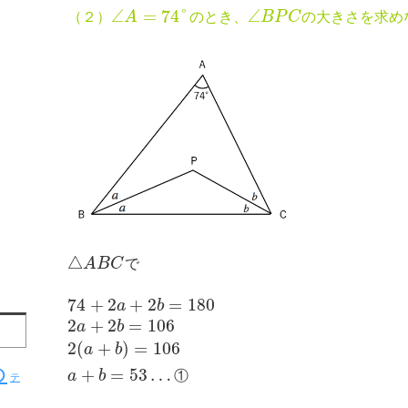
∠
=
74
°
∠
（２）
A
のとき、
B
P
C
の大きさを求め
△
A
B
C
で
74
+
2
+
2
=
180
a
b
2
+
2
=
106
a
b
2
(
+
)
=
106
a
b
め
+
=
53
…
a
b
①
テ