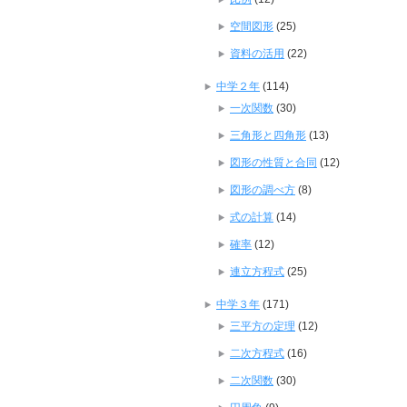
空間図形
(25)
資料の活用
(22)
中学２年
(114)
一次関数
(30)
三角形と四角形
(13)
図形の性質と合同
(12)
図形の調べ方
(8)
式の計算
(14)
確率
(12)
連立方程式
(25)
中学３年
(171)
三平方の定理
(12)
二次方程式
(16)
二次関数
(30)