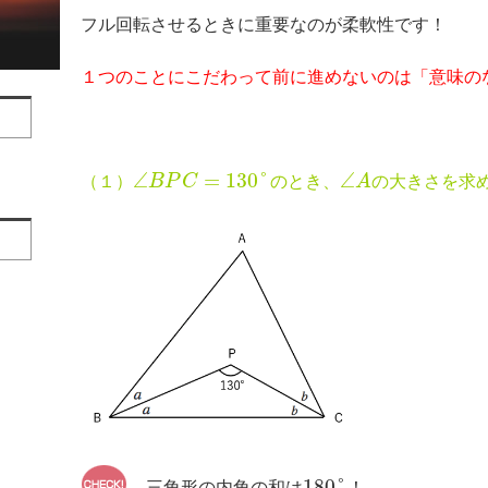
フル回転させるときに重要なのが柔軟性です！
１つのことにこだわって前に進めないのは「意味の
∠
=
130
°
∠
（１）
B
P
C
のとき、
A
の大きさを求
180
°
三角形の内角の和は
！