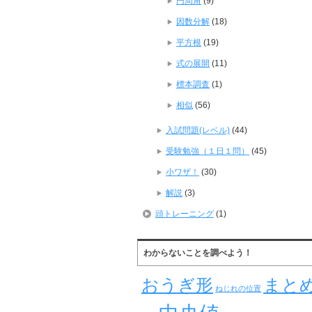
円周角
(9)
因数分解
(18)
平方根
(19)
式の展開
(11)
標本調査
(1)
相似
(56)
入試問題(レベル)
(44)
受験勉強（１日１問）
(45)
小ワザ！
(30)
解説
(3)
頭トレーニング
(1)
わからないことを調べよう！
おうぎ形
まと
ねじれの位置