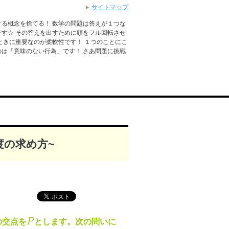
サイトマップ
る概念を捨てる！ 数学の問題は答えが１つな
す☆ その答えを出すために頭をフル回転させ
ときに重要なのが柔軟性です！ １つのことにこ
は「意味のない行為」です！ さあ問題に挑戦
度の求め方~
の交点を
P
とします。次の問いに