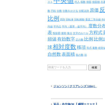
中央値
スト
代入
係数
側面
側面積
共
原価
数
円柱
分数
分数をかける
分配法則
比例
四則
回転体
回転移動
垂直二等分線
外
度数分
均値
平均点
平均（基準・仮平均）
表
方程式
投影図
接戦
接点
文字のルール
頻値
有効数字
比例
比例
正の数
相対度数
球
移項
等式
素数
絶対
自然数
表面積
負の数
項