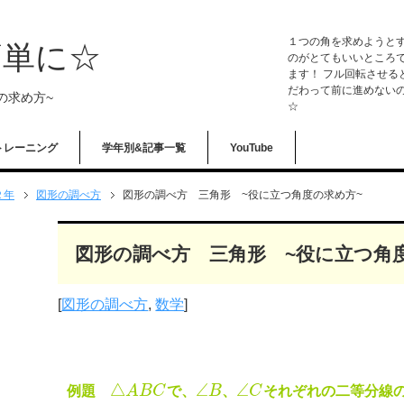
１つの角を求めようとす
簡単に☆
のがとてもいいところで
ます！ フル回転させる
だわって前に進めないの
の求め方~
☆
トレーニング
学年別&記事一覧
YouTube
２年
図形の調べ方
図形の調べ方 三角形 ~役に立つ角度の求め方~
図形の調べ方 三角形 ~役に立つ角
[
図形の調べ方
,
数学
]
△
∠
∠
例題
A
B
C
で、
B
、
C
それぞれの二等分線