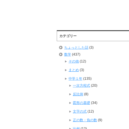
カテゴリー
ちょっとした話
(3)
数学
(437)
その他
(12)
まとめ
(3)
中学１年
(135)
一次方程式
(20)
反比例
(8)
図形の基礎
(34)
文字の式
(12)
正の数・負の数
(9)
比例
(12)