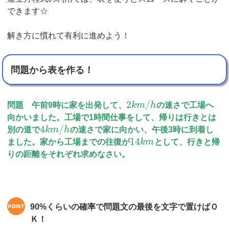
できます☆
解き方に慣れて有利に進めよう！
問題から表を作る！
2
/
問題 午前9時に家を出発して、
k
m
h
の速さで工場へ
向かいました。工場で1時間仕事をして、帰りは行きとは
4
/
別の道で
k
m
h
の速さで家に向かい、午後3時に到着し
14
ました。家から工場までの往復が
k
m
として、行きと帰
りの距離をそれぞれ求めなさい。
90%くらいの確率で問題文の最後を文字で置けばＯ
Ｋ！