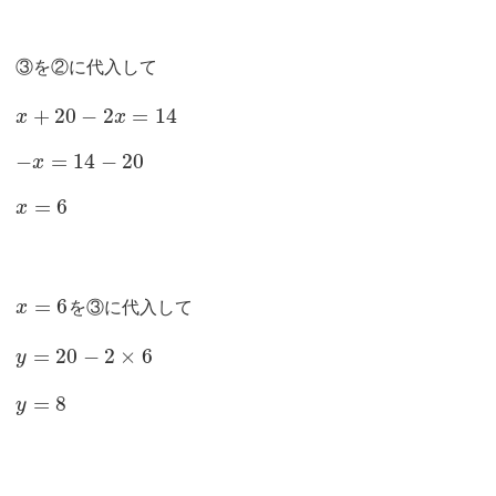
③を②に代入して
+
20
−
2
=
14
x
x
−
=
14
−
20
x
=
6
x
=
6
x
を③に代入して
=
20
−
2
×
6
y
=
8
y