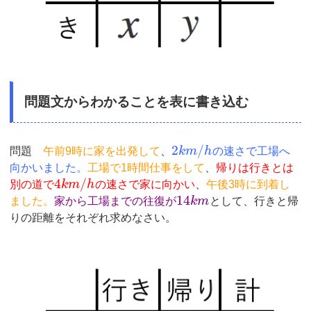
問題文からわかることを表に書き込む
2
/
問題
午前9時に家を出発して
、
k
m
h
の速さで工場へ
向かいました。
工場で1時間仕事をして
、
帰りは行きとは
4
/
別の道で
k
m
h
の速さで家に向かい
、
午後3時に到着し
14
ました。
家から工場までの往復が
k
m
として、行きと帰
りの距離をそれぞれ求めなさい。