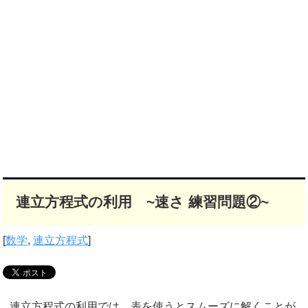
連立方程式の利用 ~速さ 練習問題②~
[
数学
,
連立方程式
]
連立方程式の利用では、表を使うとスムーズに解くことが