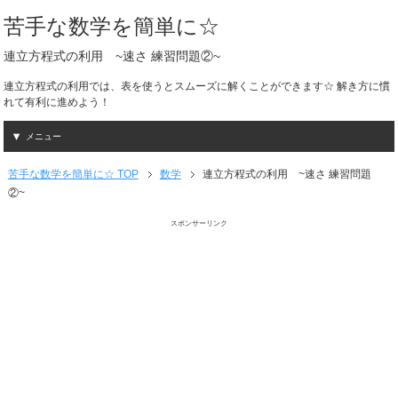
苦手な数学を簡単に☆
連立方程式の利用 ~速さ 練習問題②~
連立方程式の利用では、表を使うとスムーズに解くことができます☆ 解き方に慣
れて有利に進めよう！
メニュー
苦手な数学を簡単に☆ TOP
数学
連立方程式の利用 ~速さ 練習問題
②~
スポンサーリンク