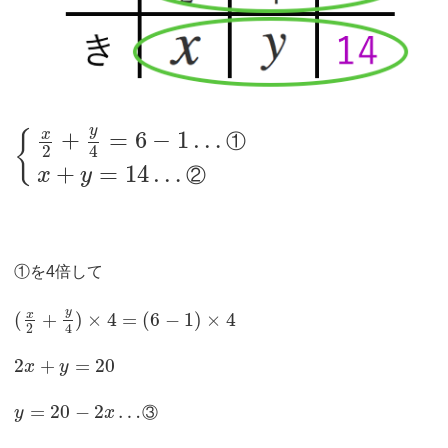
y
+
=
6
−
1
…
x
{
①
2
4
+
=
14
…
②
x
y
①を4倍して
y
x
(
+
)
×
4
=
(
6
−
1
)
×
4
2
4
2
+
=
20
x
y
=
20
−
2
…
y
x
③