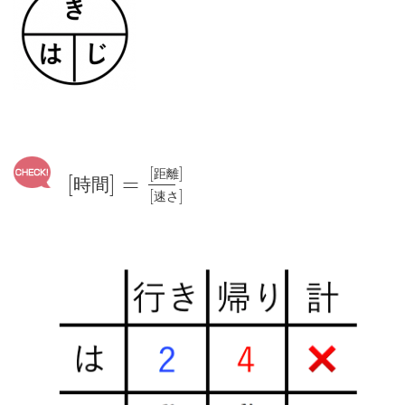
[
]
距
離
[
]
=
時
間
[
]
速
さ