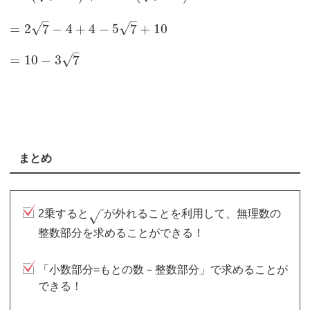
–
–
√
√
=
2
7
−
4
+
4
−
5
7
+
10
–
√
=
10
−
3
7
まとめ
2乗すると
が外れることを利用して、無理数の
√
整数部分を求めることができる！
「小数部分=もとの数－整数部分」で求めることが
できる！