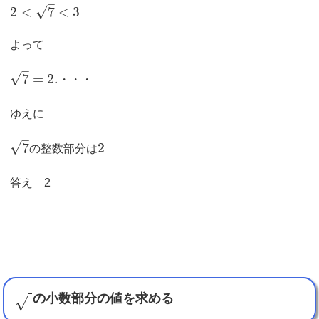
–
√
2
<
7
<
3
よって
–
√
7
=
2.
・・・
ゆえに
–
√
7
2
の整数部分は
答え 2
の小数部分の値を求める
√