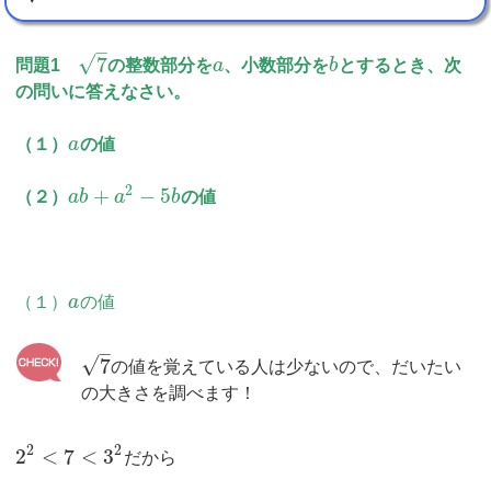
–
√
7
問題1
の整数部分を
a
、小数部分を
b
とするとき、次
の問いに答えなさい。
（１）
a
の値
2
+
−
5
（２）
a
b
a
b
の値
（１）
a
の値
–
√
7
の値を覚えている人は少ないので、だいたい
の大きさを調べます！
2
2
2
<
7
<
3
だから