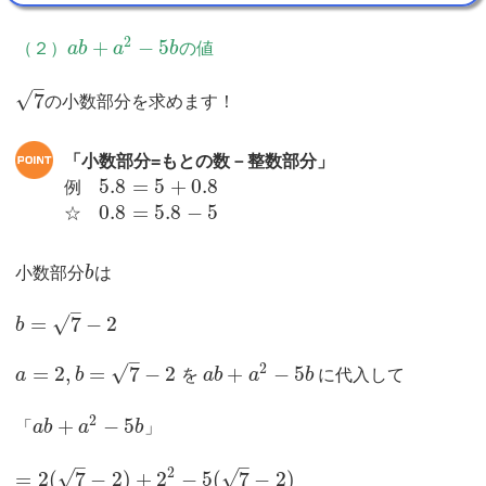
2
+
−
5
（２）
a
b
a
b
の値
–
√
7
の小数部分を求めます！
「小数部分=もとの数－整数部分」
5.8
=
5
+
0.8
例
0.8
=
5.8
−
5
☆
小数部分
b
は
–
√
=
7
−
2
b
–
2
√
=
2
,
=
7
−
2
+
−
5
a
b
を
a
b
a
b
に代入して
2
+
−
5
「
a
b
a
b
」
–
–
2
√
√
=
2
(
7
−
2
)
+
2
−
5
(
7
−
2
)