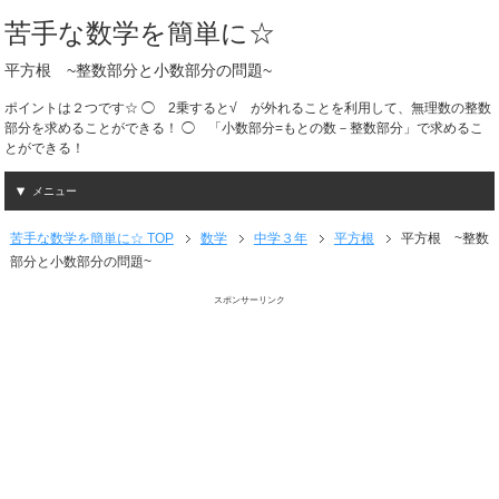
苦手な数学を簡単に☆
平方根 ~整数部分と小数部分の問題~
ポイントは２つです☆ ◯ 2乗すると√ が外れることを利用して、無理数の整数
部分を求めることができる！ ◯ 「小数部分=もとの数－整数部分」で求めるこ
とができる！
メニュー
苦手な数学を簡単に☆ TOP
数学
中学３年
平方根
平方根 ~整数
部分と小数部分の問題~
スポンサーリンク