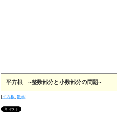
平方根 ~整数部分と小数部分の問題~
[
平方根
,
数学
]