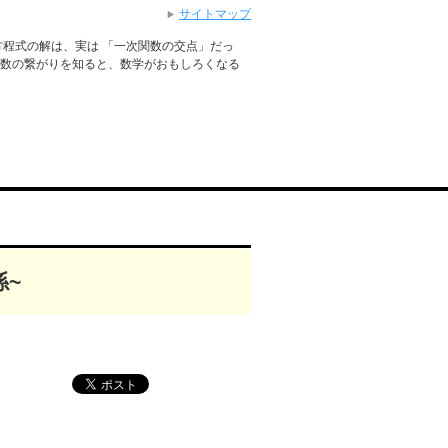
サイトマップ
程式の解は、実は 「一次関数の交点」だっ
次関数の繋がりを知ると、数学がおもしろくなる
係~