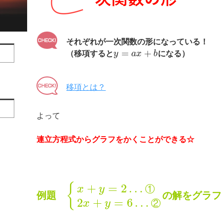
それぞれが一次関数の形になっている！
=
+
（移項すると
y
a
x
b
になる）
移項とは？
よって
連立方程式からグラフをかくことができる☆
+
=
2
…
{
①
x
y
例題
の解をグラフ
2
+
=
6
…
②
x
y