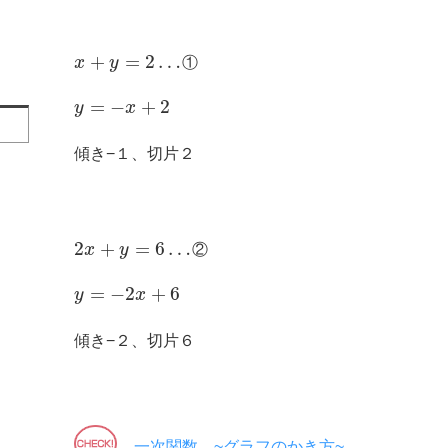
+
=
2
…
x
y
①
=
−
+
2
y
x
傾き−１、切片２
2
+
=
6
…
x
y
②
=
−
2
+
6
y
x
傾き−２、切片６
一次関数 ~グラフのかき方~