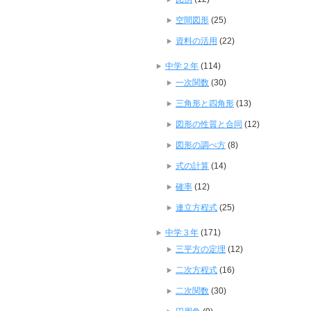
空間図形
(25)
資料の活用
(22)
中学２年
(114)
一次関数
(30)
三角形と四角形
(13)
図形の性質と合同
(12)
図形の調べ方
(8)
式の計算
(14)
確率
(12)
連立方程式
(25)
中学３年
(171)
三平方の定理
(12)
二次方程式
(16)
二次関数
(30)