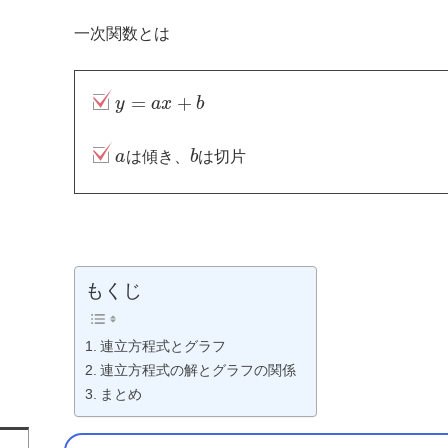
一次関数とは
=
+
y
a
x
b
a
は傾き、
b
は切片
もくじ
連立方程式とグラフ
連立方程式の解とグラフの関係
まとめ