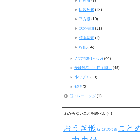
円周角
(9)
因数分解
(18)
平方根
(19)
式の展開
(11)
標本調査
(1)
相似
(56)
入試問題(レベル)
(44)
受験勉強（１日１問）
(45)
小ワザ！
(30)
解説
(3)
頭トレーニング
(1)
わからないことを調べよう！
おうぎ形
まと
ねじれの位置