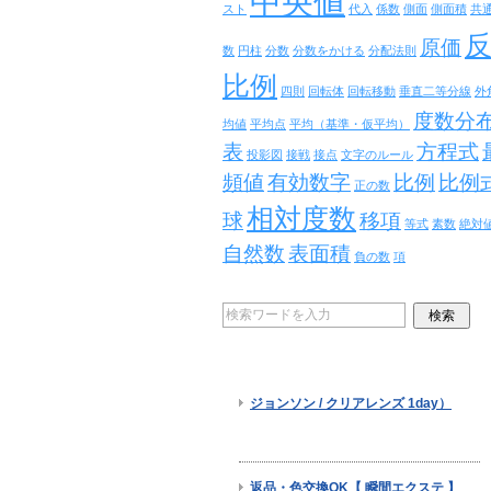
中央値
スト
代入
係数
側面
側面積
共
原価
数
円柱
分数
分数をかける
分配法則
比例
四則
回転体
回転移動
垂直二等分線
外
度数分
均値
平均点
平均（基準・仮平均）
表
方程式
投影図
接戦
接点
文字のルール
頻値
有効数字
比例
比例
正の数
相対度数
球
移項
等式
素数
絶対
自然数
表面積
負の数
項