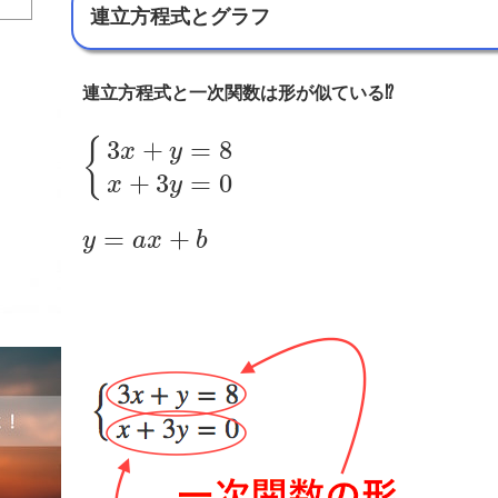
連立方程式とグラフ
連立方程式と一次関数は形が似ている⁉︎
3
+
=
8
{
x
y
+
3
=
0
x
y
=
+
y
a
x
b