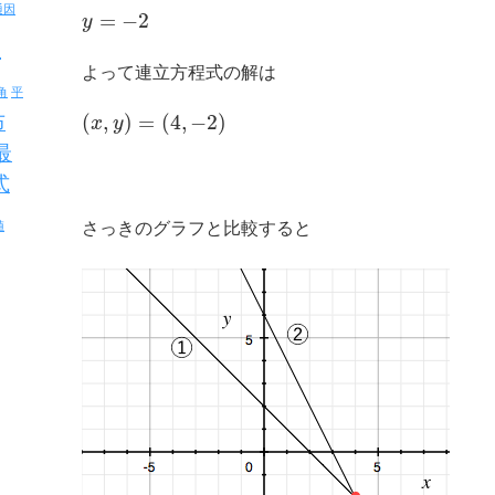
通因
=
−
2
y
反
よって連立方程式の解は
角
平
(
,
)
=
(
4
,
−
2
)
布
x
y
最
式
さっきのグラフと比較すると
値