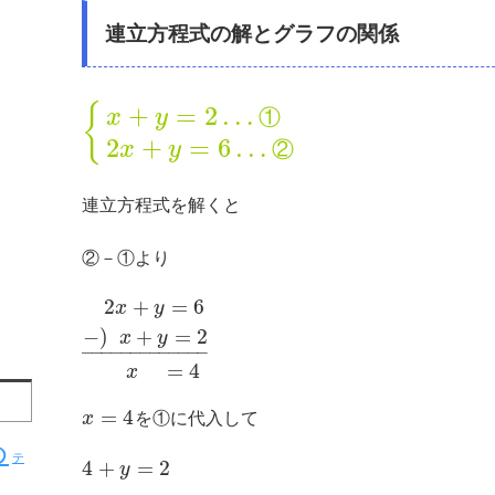
連立方程式の解とグラフの関係
+
=
2
…
{
①
x
y
2
+
=
6
…
②
x
y
連立方程式を解くと
②－①より
2
+
=
6
x
y
−
)
+
=
2
x
y
–
–
–
–
–
–
–
–
–
–
–
–
–
=
4
x
=
4
x
を①に代入して
め
テ
4
+
=
2
y