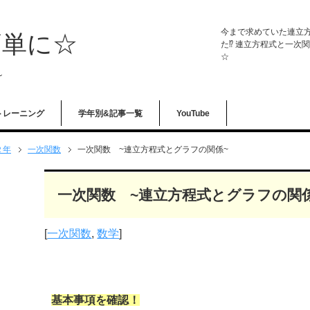
今まで求めていた連立方
簡単に☆
た⁉︎ 連立方程式と一
☆
~
トレーニング
学年別&記事一覧
YouTube
２年
一次関数
一次関数 ~連立方程式とグラフの関係~
一次関数 ~連立方程式とグラフの関
[
一次関数
,
数学
]
基本事項を確認！