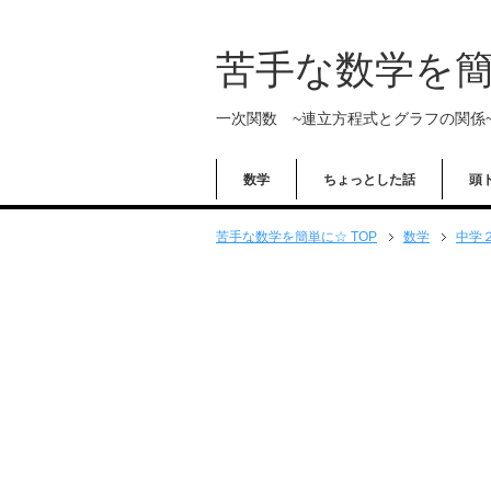
苦手な数学を
一次関数 ~連立方程式とグラフの関係
数学
ちょっとした話
頭
苦手な数学を簡単に☆ TOP
数学
中学