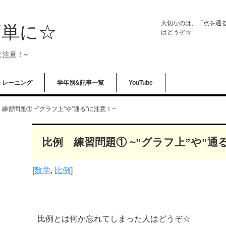
大切なのは、「点を通
簡単に☆
はどうぞ☆
に注意！~
トレーニング
学年別&記事一覧
YouTube
練習問題① ~”グラフ上”や”通る”に注意！~
比例 練習問題① ~”グラフ上”や”通
[
数学
,
比例
]
比例とは何か忘れてしまった人はどうぞ☆