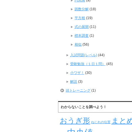
円周角
(9)
因数分解
(18)
平方根
(19)
式の展開
(11)
標本調査
(1)
相似
(56)
入試問題(レベル)
(44)
受験勉強（１日１問）
(45)
小ワザ！
(30)
解説
(3)
頭トレーニング
(1)
わからないことを調べよう！
おうぎ形
まと
ねじれの位置