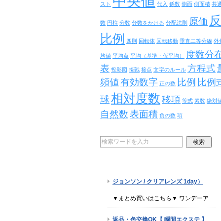
中央値
スト
代入
係数
側面
側面積
共
原価
数
円柱
分数
分数をかける
分配法則
比例
四則
回転体
回転移動
垂直二等分線
外
度数分
均値
平均点
平均（基準・仮平均）
表
方程式
投影図
接戦
接点
文字のルール
頻値
有効数字
比例
比例
正の数
相対度数
球
移項
等式
素数
絶対
自然数
表面積
負の数
項