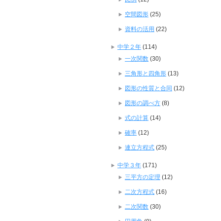
空間図形
(25)
資料の活用
(22)
中学２年
(114)
一次関数
(30)
三角形と四角形
(13)
図形の性質と合同
(12)
図形の調べ方
(8)
式の計算
(14)
確率
(12)
連立方程式
(25)
中学３年
(171)
三平方の定理
(12)
二次方程式
(16)
二次関数
(30)