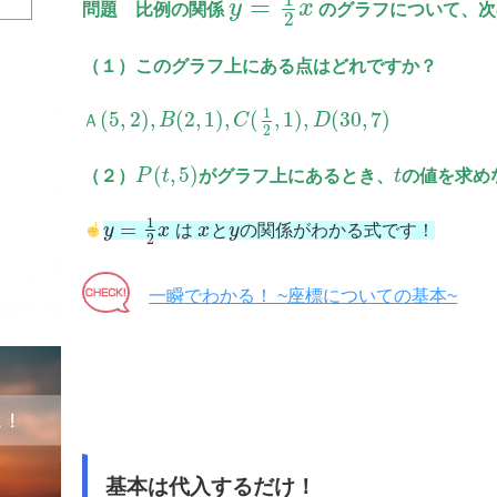
=
y
x
問題 比例の関係
のグラフについて、次
2
（１）このグラフ上にある点はどれですか？
1
(
5
,
2
)
,
(
2
,
1
)
,
(
,
1
)
,
(
30
,
7
)
Ａ
B
C
D
2
(
,
5
)
（２）
P
t
がグラフ上にあるとき、
t
の値を求め
1
=
y
x
は
x
と
y
の関係がわかる式です！
2
一瞬でわかる！ ~座標についての基本~
基本は代入するだけ！