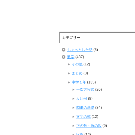
カテゴリー
ちょっとした話
(3)
数学
(437)
その他
(12)
まとめ
(3)
中学１年
(135)
一次方程式
(20)
反比例
(8)
図形の基礎
(34)
文字の式
(12)
正の数・負の数
(9)
比例
(12)