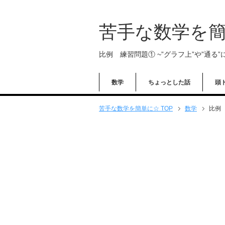
苦手な数学を
比例 練習問題① ~”グラフ上”や”通る”
数学
ちょっとした話
頭
苦手な数学を簡単に☆ TOP
数学
比例 