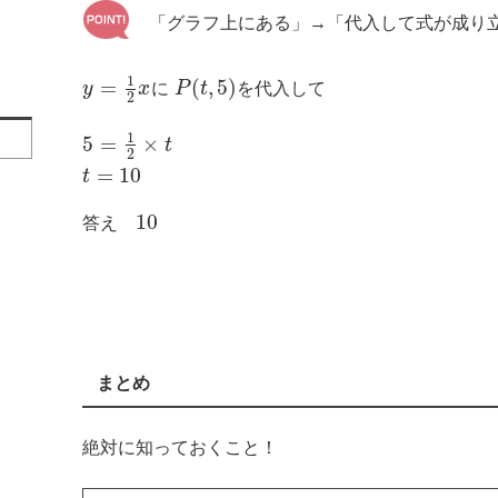
「グラフ上にある」→「代入して式が成り
1
=
(
,
5
)
y
x
に
P
t
を代入して
2
1
5
=
×
t
2
=
10
t
10
答え
まとめ
絶対に知っておくこと！