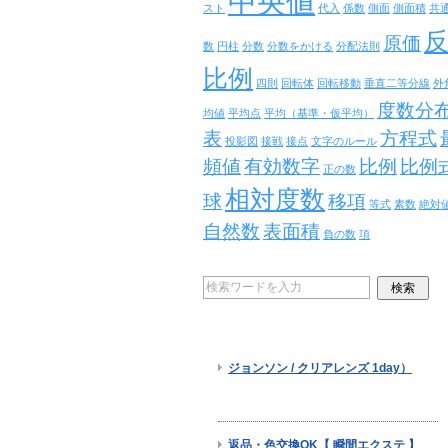
中央値
スト
代入
係数
側面
側面積
共
原価
数
円柱
分数
分数をかける
分配法則
比例
四則
回転体
回転移動
垂直二等分線
外
度数分
均値
平均点
平均（基準・仮平均）
表
方程式
投影図
接戦
接点
文字のルール
頻値
有効数字
比例
比例
正の数
相対度数
球
移項
等式
素数
絶対
自然数
表面積
負の数
項