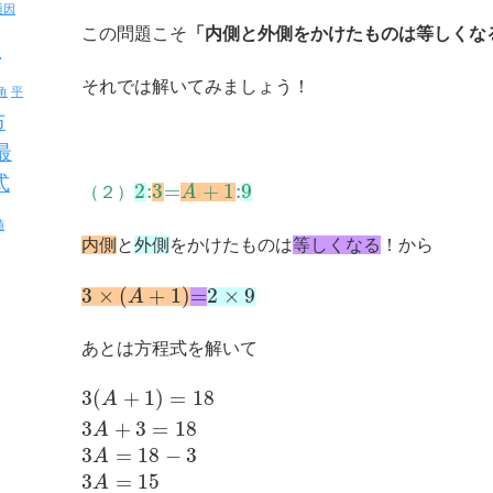
通因
この問題こそ
「内側と外側をかけたものは等しくな
反
それでは解いてみましょう！
角
平
布
最
式
2
:
3
=
+
1
:
9
（２）
A
値
内側
と
外側
をかけたものは
等しくなる
！から
3
×
(
+
1
)
=
2
×
9
A
あとは方程式を解いて
3
(
+
1
)
=
18
A
3
+
3
=
18
A
3
=
18
−
3
A
3
=
15
A