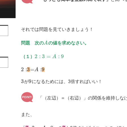
それでは問題を見ていきましょう！
問題 次の
A
の値を求めなさい。
2
:
3
=
:
9
（１）
A
2
:
3
=
:
9
A
3
9
が
になるためには、3倍すればいい！
「（左辺）＝（右辺）」の関係を維持しな
また、