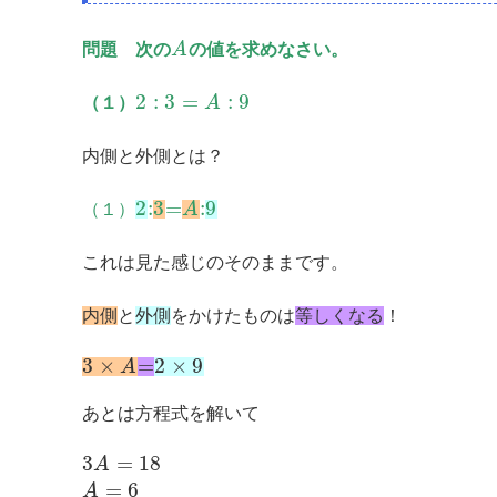
問題 次の
A
の値を求めなさい。
2
:
3
=
:
9
（１）
A
内側と外側とは？
2
:
3
=
:
9
（１）
A
これは見た感じのそのままです。
内側
と
外側
をかけたものは
等しくなる
！
3
×
=
2
×
9
A
あとは方程式を解いて
3
=
18
A
=
6
A