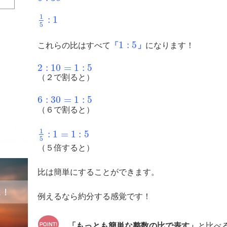
1
:
1
5
1
:
5
これらの比はすべて
「
」
になります！
2
:
10
=
1
:
5
（２で割ると）
6
:
30
=
1
:
5
（６で割ると）
1
:
1
=
1
:
5
5
（５倍すると）
比は簡単にすることができます。
例えるなら約分する感覚です！
「もっとも簡単な整数の比で表す」
と比べ