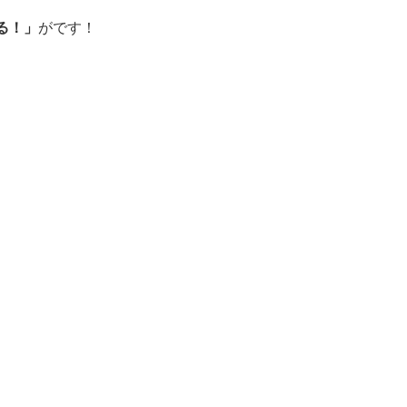
る！」
がです！