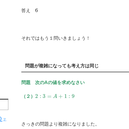
6
答え
それではもう１問いきましょう！
問題が複雑になっても考え方は同じ
問題 次のAの値を求めなさい
2
:
3
=
+
1
:
9
（２）
A
め
テ
さっきの問題より複雑になりました。