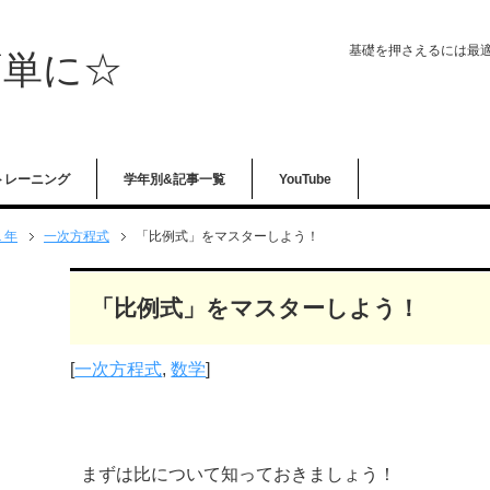
基礎を押さえるには最
簡単に☆
トレーニング
学年別&記事一覧
YouTube
１年
一次方程式
「比例式」をマスターしよう！
「比例式」をマスターしよう！
[
一次方程式
,
数学
]
まずは比について知っておきましょう！