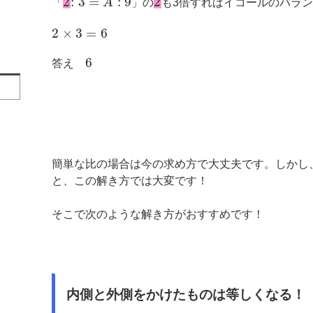
2
:
3
=
:
9
2
「
A
」の
も3倍すればイコールのバラ
2
×
3
=
6
6
答え
簡単な比の場合は今の求め方で大丈夫です。しかし
と、この解き方では大変です！
そこで次のような解き方がおすすめです！
内側と外側をかけたものは等しくなる！