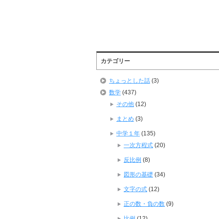
カテゴリー
ちょっとした話
(3)
数学
(437)
その他
(12)
まとめ
(3)
中学１年
(135)
一次方程式
(20)
反比例
(8)
図形の基礎
(34)
文字の式
(12)
正の数・負の数
(9)
比例
(12)