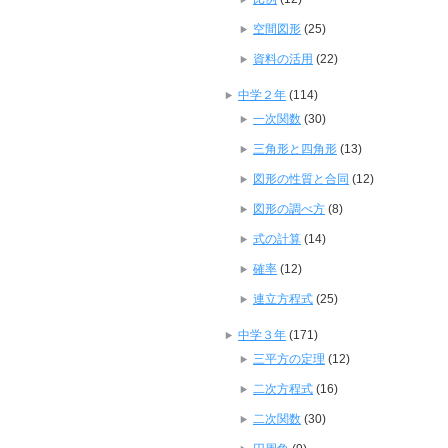
空間図形
(25)
資料の活用
(22)
中学２年
(114)
一次関数
(30)
三角形と四角形
(13)
図形の性質と合同
(12)
図形の調べ方
(8)
式の計算
(14)
確率
(12)
連立方程式
(25)
中学３年
(171)
三平方の定理
(12)
二次方程式
(16)
二次関数
(30)