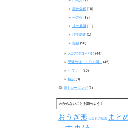
円周角
(9)
因数分解
(18)
平方根
(19)
式の展開
(11)
標本調査
(1)
相似
(56)
入試問題(レベル)
(44)
受験勉強（１日１問）
(45)
小ワザ！
(30)
解説
(3)
頭トレーニング
(1)
わからないことを調べよう！
おうぎ形
まと
ねじれの位置