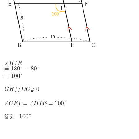
∠
H
I
E
=
180
°
−
80
°
=
100
°
/
/
G
H
D
C
より
∠
=
∠
=
100
°
C
F
I
H
I
E
100
°
答え