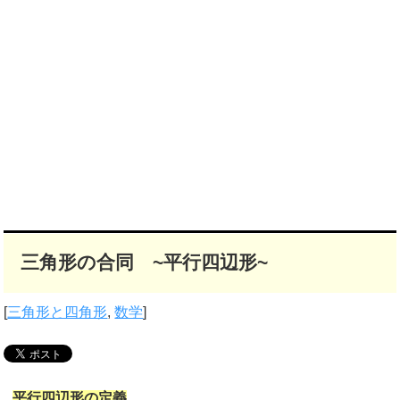
三角形の合同 ~平行四辺形~
[
三角形と四角形
,
数学
]
平行四辺形の定義