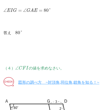
∠
=
∠
=
80
°
E
I
G
G
A
E
80
°
答え
∠
（４）
C
F
I
の値を求めなさい。
図形の調べ方 ~対頂角,同位角,錯角を知る！~