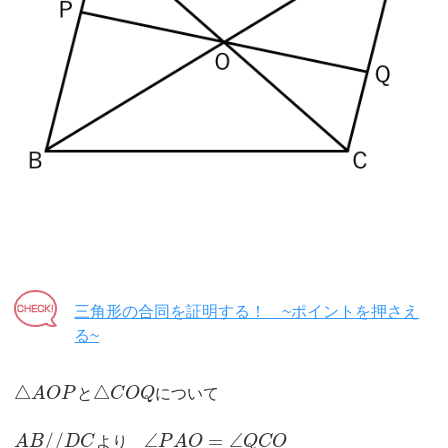
三角形の合同を証明する！ ~ポイントを押さえ
る~
△
△
A
O
P
と
C
O
Q
について
/
/
∠
=
∠
A
B
D
C
より
P
A
O
Q
C
O