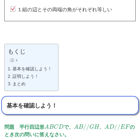
１組の辺とその両端の角がそれぞれ等しい
もくじ
基本を確認しよう！
証明しよう！
まとめ
基本を確認しよう！
/
/
/
/
問題 平行四辺形
A
B
C
D
で、
A
B
G
H
、
A
D
E
F
の
とき次の問いに答えなさい。