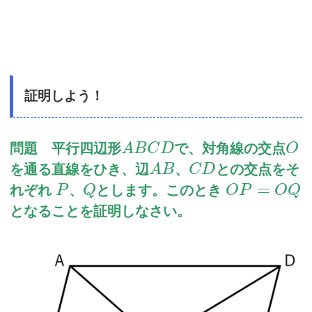
証明しよう！
問題 平行四辺形
で、対角線の交点
A
B
C
D
O
を通る直線をひき、辺
、
との交点をそ
A
B
C
D
=
れぞれ
、
とします。このとき
P
Q
O
P
O
Q
となることを証明しなさい。