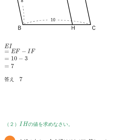
E
I
=
−
E
F
I
F
=
10
−
3
=
7
7
答え
（２）
I
H
の値を求めなさい。