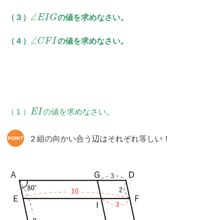
∠
（３）
E
I
G
の値を求めなさい。
∠
（４）
C
F
I
の値を求めなさい。
（１）
E
I
の値を求めなさい。
２組の向かい合う辺はそれぞれ等しい！