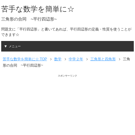
苦手な数学を簡単に☆
三角形の合同 ~平行四辺形~
問題文に「平行四辺形」と書いてあれば、平行四辺形の定義・性質を使うことが
できます☆
メニュー
苦手な数学を簡単に☆ TOP
数学
中学２年
三角形と四角形
三角
形の合同 ~平行四辺形~
スポンサーリンク