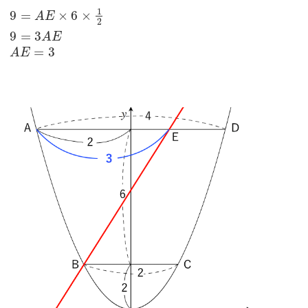
1
9
=
×
6
×
A
E
2
9
=
3
A
E
=
3
A
E