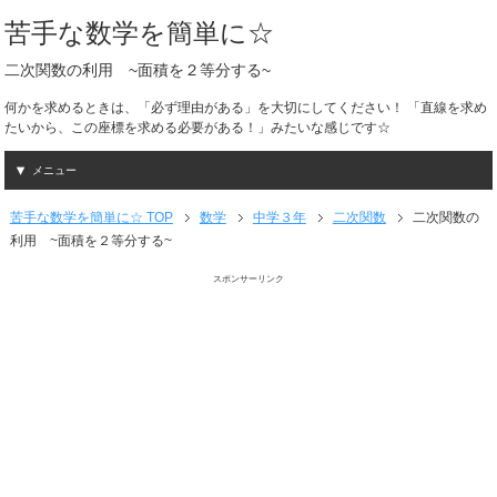
苦手な数学を簡単に☆
二次関数の利用 ~面積を２等分する~
何かを求めるときは、「必ず理由がある」を大切にしてください！ 「直線を求め
たいから、この座標を求める必要がある！」みたいな感じです☆
メニュー
苦手な数学を簡単に☆ TOP
数学
中学３年
二次関数
二次関数の
利用 ~面積を２等分する~
スポンサーリンク