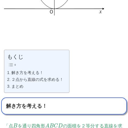
もくじ
解き方を考える！
２点から直線の式を求める！
まとめ
解き方を考える！
「点
B
を通り四角形
A
B
C
D
の面積を２等分する直線を求