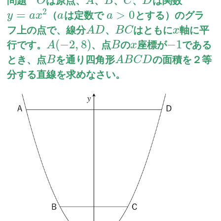
問題
は原点、
、
、
、
は関数
O
A
B
C
D
2
=
>
0
（
は定数で
とする）のグラ
y
a
x
a
a
フ上の点で、線分
、
はともに
軸に平
A
D
B
C
x
(
−
2
,
8
)
−
1
行です。
、点
の
座標が
である
A
B
x
とき、点
を通り四角形
の面積を２等
B
A
B
C
D
分する直線を求めなさい。