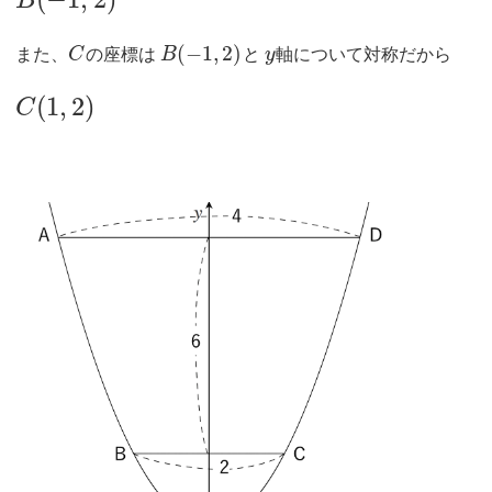
B
(
−
1
,
2
)
また、
C
の座標は
B
と
y
軸について対称だから
(
1
,
2
)
C