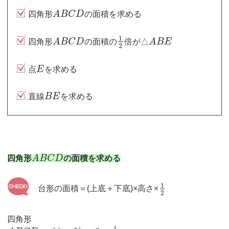
四角形
A
B
C
D
の面積を求める
1
四角形
A
B
C
D
の面積の
倍が△
A
B
E
2
点
E
を求める
直線
B
E
を求める
四角形
A
B
C
D
の面積を求める
1
台形の面積＝(上底＋下底)×高さ×
2
四角形
1