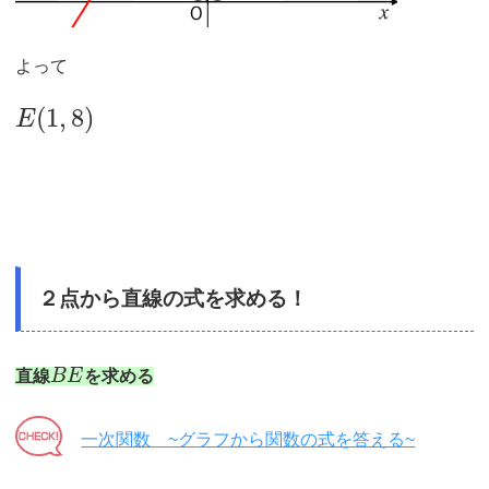
よって
(
1
,
8
)
E
２点から直線の式を求める！
直線
B
E
を求める
一次関数 ~グラフから関数の式を答える~