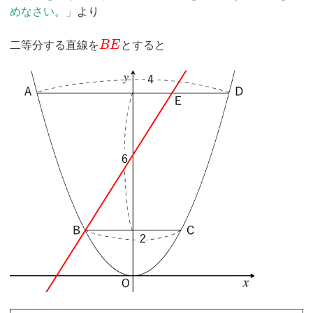
めなさい。」
より
二等分する直線を
B
E
とすると