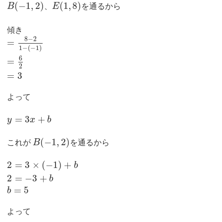
(
−
1
,
2
)
(
1
,
8
)
B
、
E
を通るから
傾き
8
−
2
=
1
−
(
−
1
)
6
=
2
=
3
よって
=
3
+
y
x
b
(
−
1
,
2
)
これが
B
を通るから
2
=
3
×
(
−
1
)
+
b
2
=
−
3
+
b
=
5
b
よって