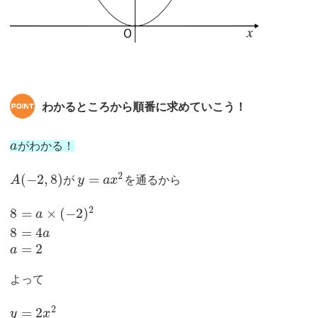
わかるところから順番に求めていこう！
a
がわかる！
2
(
−
2
,
8
)
=
A
が
y
a
x
を通るから
2
8
=
×
(
−
2
)
a
8
=
4
a
=
2
a
よって
2
=
2
y
x