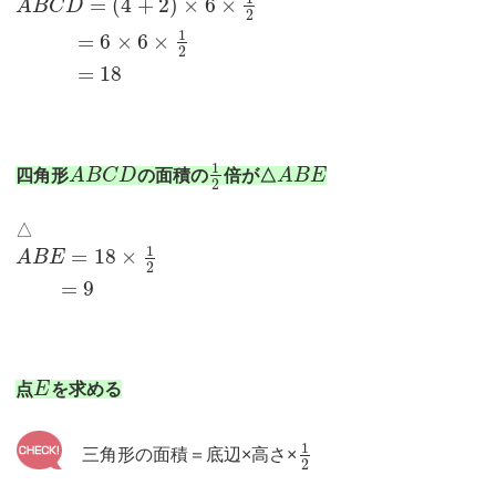
=
(
4
+
2
)
×
6
×
A
B
C
D
2
1
=
6
×
6
×
2
=
18
1
四角形
A
B
C
D
の面積の
倍が△
A
B
E
2
△
1
=
18
×
A
B
E
2
=
9
点
E
を求める
1
三角形の面積＝底辺×高さ×
2