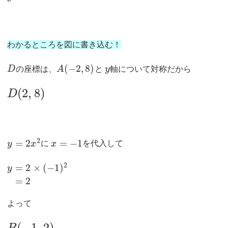
わかるところを図に書き込む！
(
−
2
,
8
)
D
の座標は、
A
と
y
軸について対称だから
(
2
,
8
)
D
2
=
2
=
−
1
y
x
に
x
を代入して
2
=
2
×
(
−
1
)
y
=
2
よって
(
−
1
,
2
)