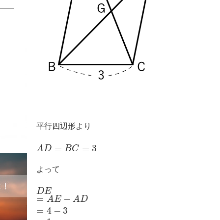
平行四辺形より
=
=
3
A
D
B
C
よって
D
E
=
−
A
E
A
D
=
4
−
3