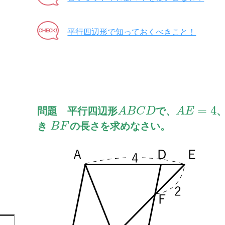
平行四辺形で知っておくべきこと！
=
4
問題 平行四辺形
で、
A
B
C
D
A
E
き
の長さを求めなさい。
B
F