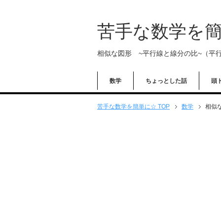
苦手な数学を
相似な図形 ~平行線と線分の比~（平
数学
ちょっとした話
頭
苦手な数学を簡単に☆ TOP
数学
相似