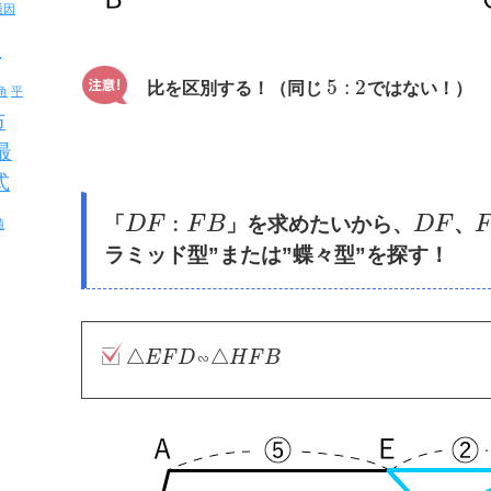
通因
反
5
:
2
比を区別する！（同じ
ではない！）
角
平
布
最
式
:
「
D
F
F
B
」を求めたいから、
D
F
、
F
値
ラミッド型”または”蝶々型”を探す！
△
△
E
F
D
∽
H
F
B