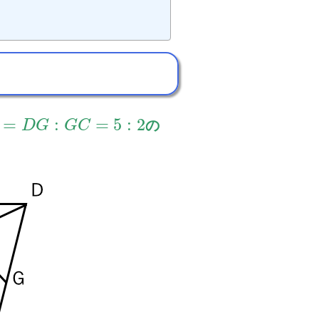
=
:
=
5
:
2
の
D
G
G
C