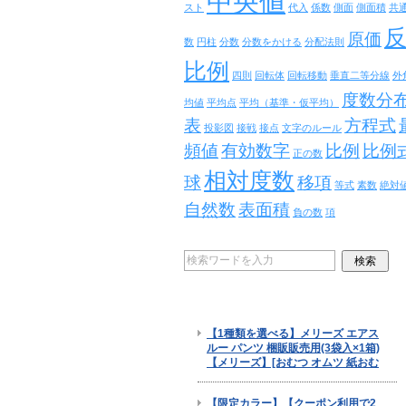
中央値
スト
代入
係数
側面
側面積
共
原価
数
円柱
分数
分数をかける
分配法則
比例
四則
回転体
回転移動
垂直二等分線
外
度数分
均値
平均点
平均（基準・仮平均）
表
方程式
投影図
接戦
接点
文字のルール
頻値
有効数字
比例
比例
正の数
相対度数
球
移項
等式
素数
絶対
自然数
表面積
負の数
項