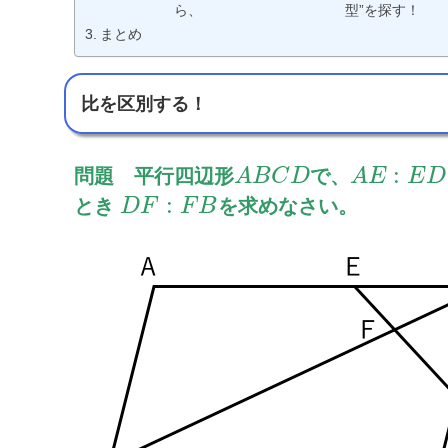
ら、
型”を探す！
まとめ
比を区別する！
:
問題 平行四辺形
で、
A
B
C
D
A
E
E
D
:
とき
を求めなさい。
D
F
F
B