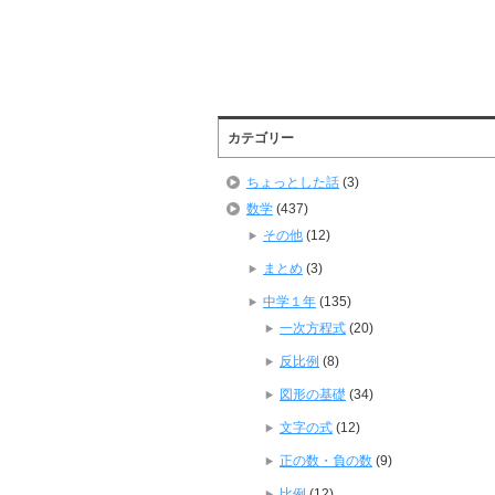
カテゴリー
ちょっとした話
(3)
数学
(437)
その他
(12)
まとめ
(3)
中学１年
(135)
一次方程式
(20)
反比例
(8)
図形の基礎
(34)
文字の式
(12)
正の数・負の数
(9)
比例
(12)