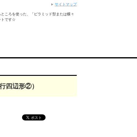
サイトマップ
るところを使った、「ピラミッド型または蝶々
ントです☆
平行四辺形②）