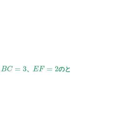
=
3
=
2
、
、
のと
B
C
E
F