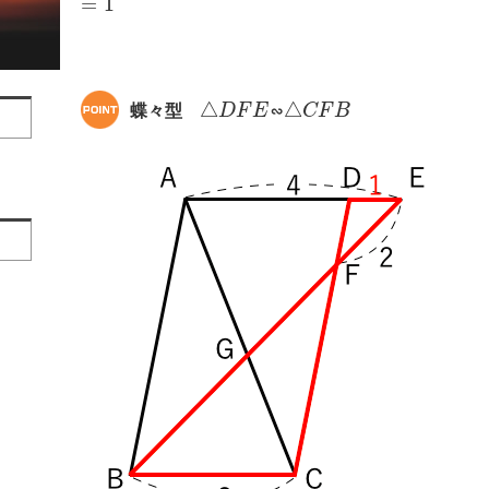
=
1
△
△
蝶々型
D
F
E
∽
C
F
B