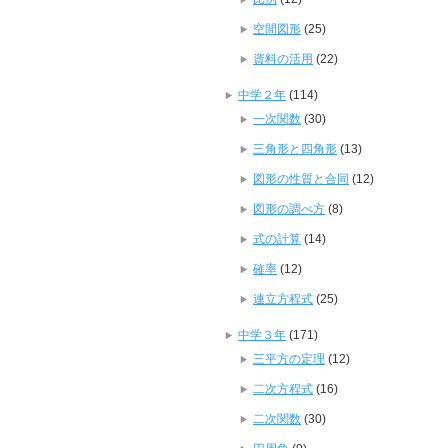
空間図形
(25)
資料の活用
(22)
中学２年
(114)
一次関数
(30)
三角形と四角形
(13)
図形の性質と合同
(12)
図形の調べ方
(8)
式の計算
(14)
確率
(12)
連立方程式
(25)
中学３年
(171)
三平方の定理
(12)
二次方程式
(16)
二次関数
(30)