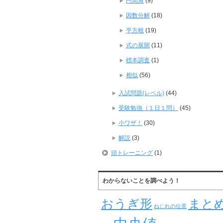
円周角
(9)
因数分解
(18)
平方根
(19)
式の展開
(11)
標本調査
(1)
相似
(56)
入試問題(レベル)
(44)
受験勉強（１日１問）
(45)
小ワザ！
(30)
解説
(3)
頭トレーニング
(1)
わからないことを調べよう！
おうぎ形
まと
ねじれの位置