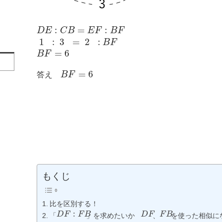
:
=
:
D
E
C
B
E
F
B
F
1
:
3
=
2
:
B
F
=
6
B
F
=
6
答え
B
F
もくじ
比を区別する！
:
D
F
F
B
D
F
F
B
「
」を求めたいか
、
を使った相似にな