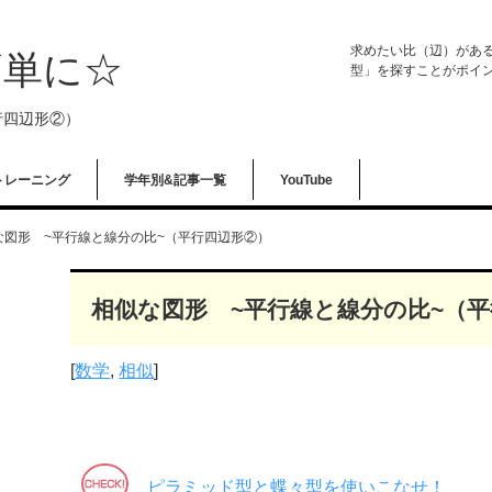
求めたい比（辺）があ
簡単に☆
型」を探すことがポイ
行四辺形②）
トレーニング
学年別&記事一覧
YouTube
な図形 ~平行線と線分の比~（平行四辺形②）
相似な図形 ~平行線と線分の比~（
[
数学
,
相似
]
ピラミッド型と蝶々型を使いこなせ！