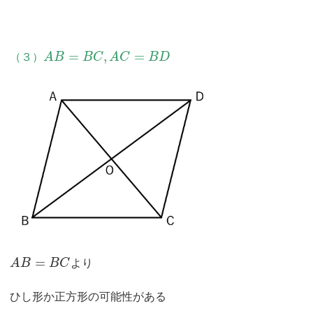
=
,
=
（３）
A
B
B
C
A
C
B
D
=
A
B
B
C
より
ひし形か正方形の可能性がある