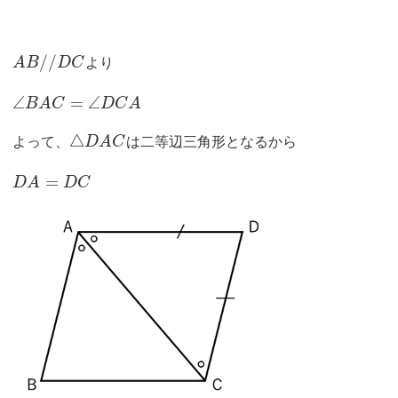
/
/
A
B
D
C
より
∠
=
∠
B
A
C
D
C
A
△
よって、
D
A
C
は二等辺三角形となるから
=
D
A
D
C