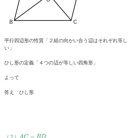
平行四辺形の性質「２組の向かい合う辺はそれぞれ等し
い」
ひし形の定義「４つの辺が等しい四角形」
よって
答え ひし形
=
（２）
A
C
B
D