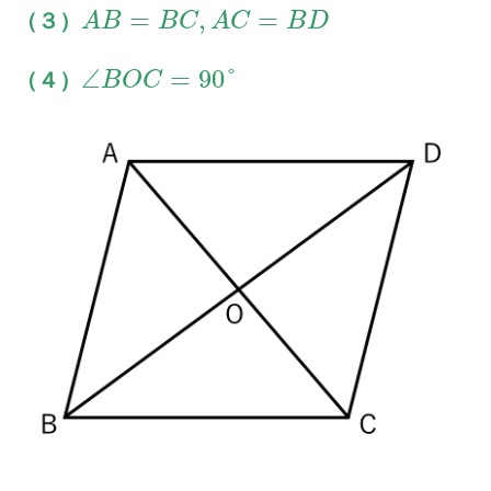
=
,
=
（３）
A
B
B
C
A
C
B
D
∠
=
90
°
（４）
B
O
C