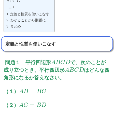
定義と性質を使いこなす
わかることから順番に
まとめ
定義と性質を使いこなす
問題１ 平行四辺形
で、次のことが
A
B
C
D
成り立つとき、平行四辺形
はどんな四
A
B
C
D
角形になるか答えなさい。
=
（１）
A
B
B
C
=
（２）
A
C
B
D