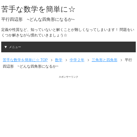
苦手な数学を簡単に☆
平行四辺形 ~どんな四角形になるか~
定義や性質など、知っていないと解くことが難しくなってしまいます！ 問題をい
くつか解きながら慣れていきましょう☆
メニュー
苦手な数学を簡単に☆ TOP
数学
中学２年
三角形と四角形
平行
四辺形 ~どんな四角形になるか~
スポンサーリンク