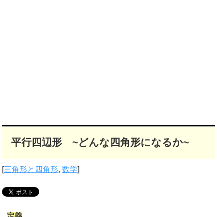
平行四辺形 ~どんな四角形になるか~
[
三角形と四角形
,
数学
]
定義