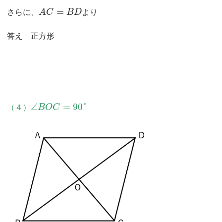
=
さらに、
A
C
B
D
より
答え 正方形
∠
=
90
°
（４）
B
O
C