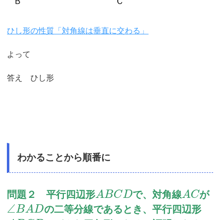
ひし形の性質「対角線は垂直に交わる」
よって
答え ひし形
わかることから順番に
問題２ 平行四辺形
で、対角線
が
A
B
C
D
A
C
∠
の二等分線であるとき、平行四辺形
B
A
D