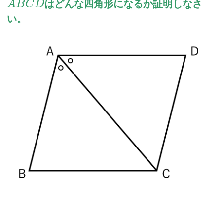
はどんな四角形になるか証明しなさ
A
B
C
D
い。