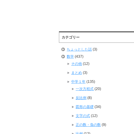
カテゴリー
ちょっとした話
(3)
数学
(437)
その他
(12)
まとめ
(3)
中学１年
(135)
一次方程式
(20)
反比例
(8)
図形の基礎
(34)
文字の式
(12)
正の数・負の数
(9)
比例
(12)