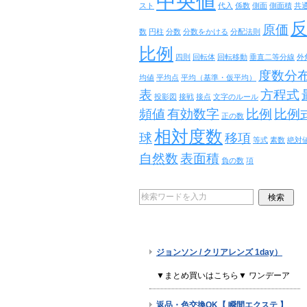
中央値
スト
代入
係数
側面
側面積
共
原価
数
円柱
分数
分数をかける
分配法則
比例
四則
回転体
回転移動
垂直二等分線
外
度数分
均値
平均点
平均（基準・仮平均）
表
方程式
投影図
接戦
接点
文字のルール
頻値
有効数字
比例
比例
正の数
相対度数
球
移項
等式
素数
絶対
自然数
表面積
負の数
項