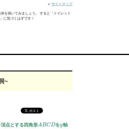
サイトマップ
体を描いてみましょう。 すると「トイレット
る」に気づくはずです！
洞~
を頂点とする四角形
A
B
C
D
を
y
軸