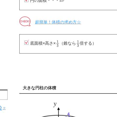
円の面積・・・
π
r
超簡単！体積の求め方☆
1
1
底面積×高さ×
（錐なら
倍する）
3
3
大きな円柱の体積
め
テ