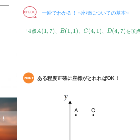
一瞬でわかる！ ~座標についての基本~
4
(
1
,
7
)
(
1
,
1
)
(
4
,
1
)
(
4
,
7
)
「
点
A
、
B
、
C
、
D
を頂
ある程度正確に座標がとれればOK！