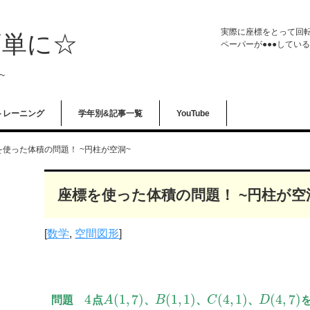
実際に座標をとって回転
簡単に☆
ペーパーが●●●してい
~
トレーニング
学年別&記事一覧
YouTube
を使った体積の問題！ ~円柱が空洞~
座標を使った体積の問題！ ~円柱が空
[
数学
,
空間図形
]
4
(
1
,
7
)
(
1
,
1
)
(
4
,
1
)
(
4
,
7
)
問題
点
A
、
B
、
C
、
D