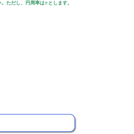
い。ただし、円周率は
π
とします。