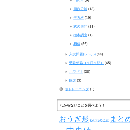
円周角
(9)
因数分解
(18)
平方根
(19)
式の展開
(11)
標本調査
(1)
相似
(56)
入試問題(レベル)
(44)
受験勉強（１日１問）
(45)
小ワザ！
(30)
解説
(3)
頭トレーニング
(1)
わからないことを調べよう！
おうぎ形
まと
ねじれの位置