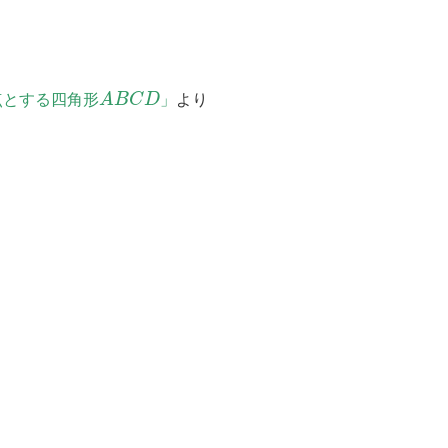
点とする四角形
A
B
C
D
」
より