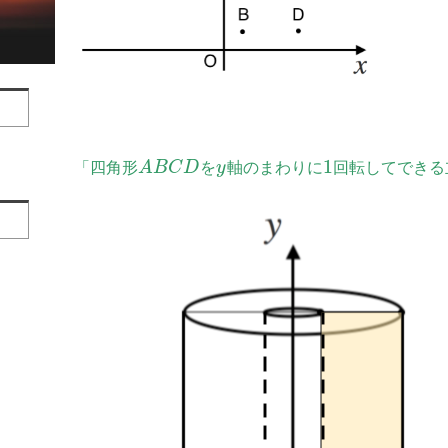
1
「四角形
A
B
C
D
を
y
軸のまわりに
回転してできる