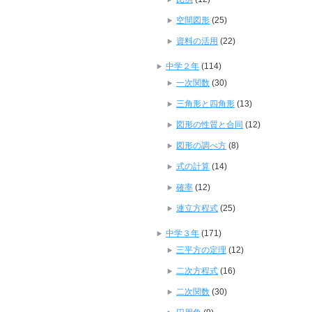
空間図形
(25)
資料の活用
(22)
中学２年
(114)
一次関数
(30)
三角形と四角形
(13)
図形の性質と合同
(12)
図形の調べ方
(8)
式の計算
(14)
確率
(12)
連立方程式
(25)
中学３年
(171)
三平方の定理
(12)
二次方程式
(16)
二次関数
(30)