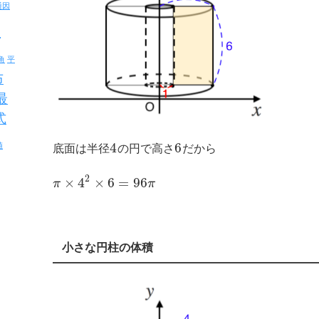
通因
反
角
平
布
最
式
4
6
値
底面は半径
の円で高さ
だから
2
×
4
×
6
=
96
π
π
小さな円柱の体積