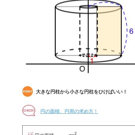
大きな円柱から小さな円柱をひけばいい！
円の面積、円周の求め方！
2