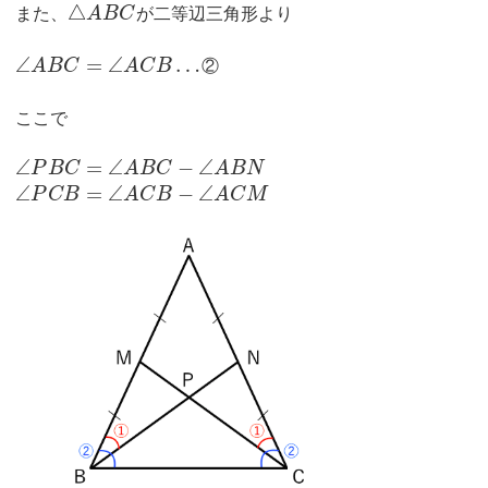
△
また、
A
B
C
が二等辺三角形より
∠
=
∠
…
A
B
C
A
C
B
②
ここで
∠
=
∠
−
∠
P
B
C
A
B
C
A
B
N
∠
=
∠
−
∠
P
C
B
A
C
B
A
C
M