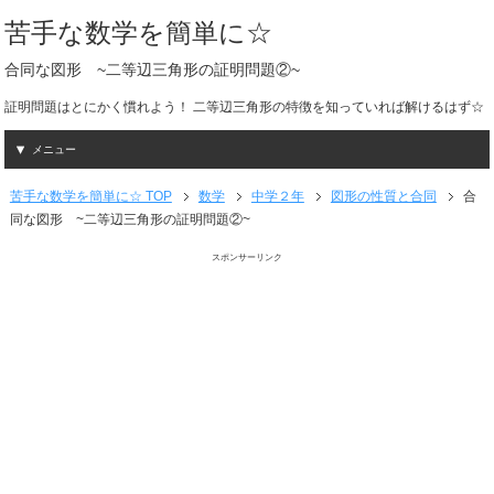
苦手な数学を簡単に☆
合同な図形 ~二等辺三角形の証明問題②~
証明問題はとにかく慣れよう！ 二等辺三角形の特徴を知っていれば解けるはず☆
メニュー
苦手な数学を簡単に☆ TOP
数学
中学２年
図形の性質と合同
合
同な図形 ~二等辺三角形の証明問題②~
スポンサーリンク