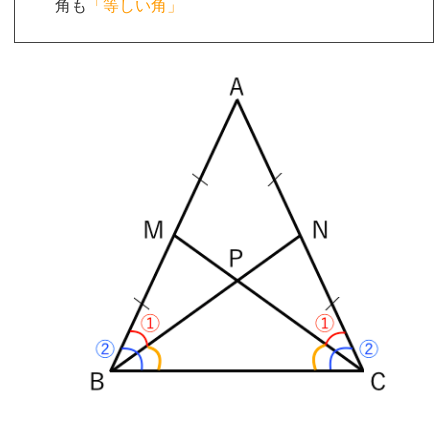
角も
「等しい角」