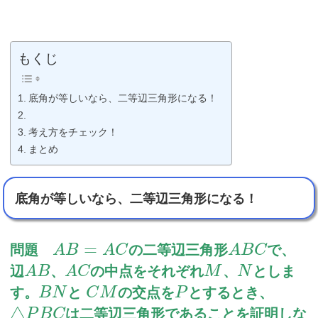
もくじ
底角が等しいなら、二等辺三角形になる！
考え方をチェック！
まとめ
底角が等しいなら、二等辺三角形になる！
=
問題
の二等辺三角形
で、
A
B
A
C
A
B
C
辺
、
の中点をそれぞれ
、
としま
A
B
A
C
M
N
す。
と
の交点を
とするとき、
B
N
C
M
P
△
は二等辺三角形であることを証明しな
P
B
C