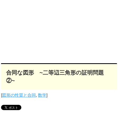
合同な図形 ~二等辺三角形の証明問題
②~
[
図形の性質と合同
,
数学
]