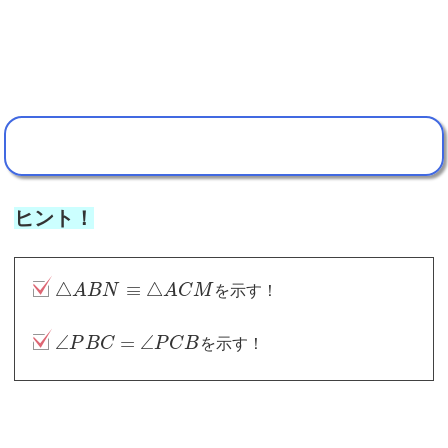
ヒント！
△
≡
△
A
B
N
A
C
M
を示す！
∠
=
∠
P
B
C
P
C
B
を示す！