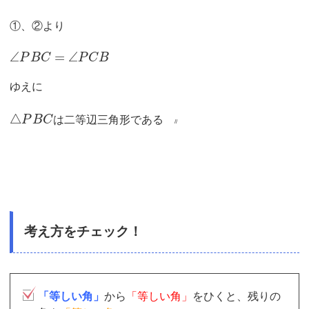
①、②より
∠
=
∠
P
B
C
P
C
B
ゆえに
△
P
B
C
は二等辺三角形である
//
考え方をチェック！
「等しい角」
から
「等しい角」
をひくと、残りの