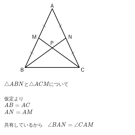
△
△
A
B
N
と
A
C
M
について
仮定より
=
A
B
A
C
=
A
N
A
M
∠
=
∠
共有しているから
B
A
N
C
A
M