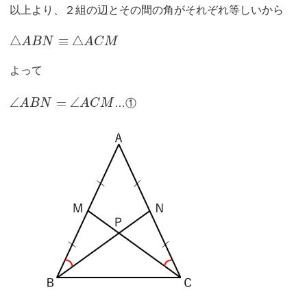
以上より、２組の辺とその間の角がそれぞれ等しいから
△
≡
△
A
B
N
A
C
M
よって
∠
=
∠
A
B
N
A
C
M
…①