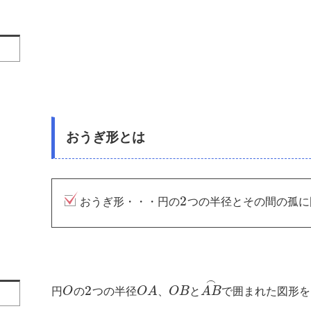
おうぎ形とは
2
おうぎ形・・・円の
つの半径とその間の孤に
⌢
2
円
O
の
つの半径
O
A
、
O
B
と
A
B
で囲まれた図形を