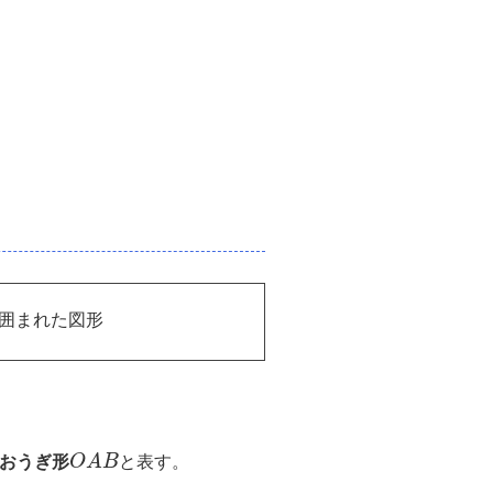
囲まれた図形
おうぎ形
O
A
B
と表す。