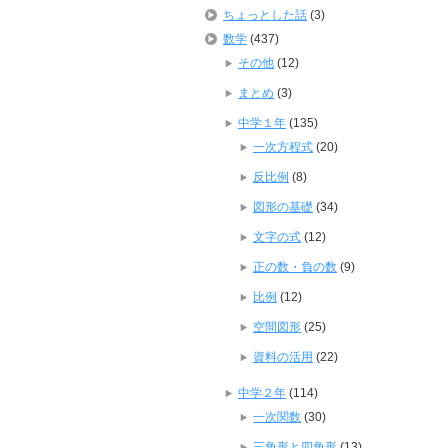
ちょっとした話
(3)
数学
(437)
その他
(12)
まとめ
(3)
中学１年
(135)
一次方程式
(20)
反比例
(8)
図形の基礎
(34)
文字の式
(12)
正の数・負の数
(9)
比例
(12)
空間図形
(25)
資料の活用
(22)
中学２年
(114)
一次関数
(30)
三角形と四角形
(13)