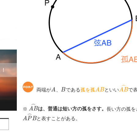
⌢
両端が
A
、
B
である
孤を孤
A
B
といい
A
B
で
⌢
※
A
B
は、普通は短い方の孤をさす。
長い方の孤を
⌢
A
P
B
と表すことがある。