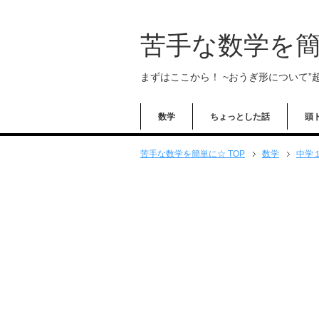
苦手な数学を
まずはここから！ ~おうぎ形について”超
数学
ちょっとした話
頭
苦手な数学を簡単に☆ TOP
数学
中学