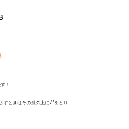
表す！
さすときはその孤の上に
P
をとり