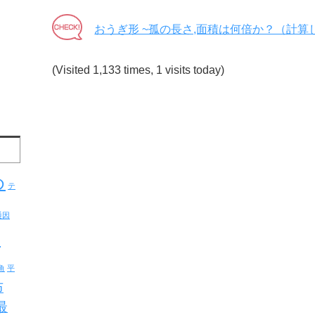
おうぎ形 ~孤の長さ,面積は何倍か？（計算
(Visited 1,133 times, 1 visits today)
め
テ
通因
反
角
平
布
最