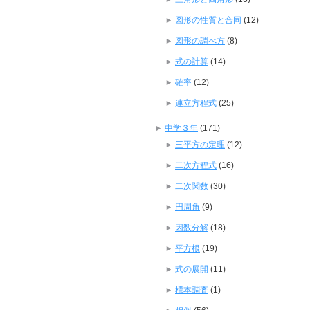
図形の性質と合同
(12)
図形の調べ方
(8)
式の計算
(14)
確率
(12)
連立方程式
(25)
中学３年
(171)
三平方の定理
(12)
二次方程式
(16)
二次関数
(30)
円周角
(9)
因数分解
(18)
平方根
(19)
式の展開
(11)
標本調査
(1)