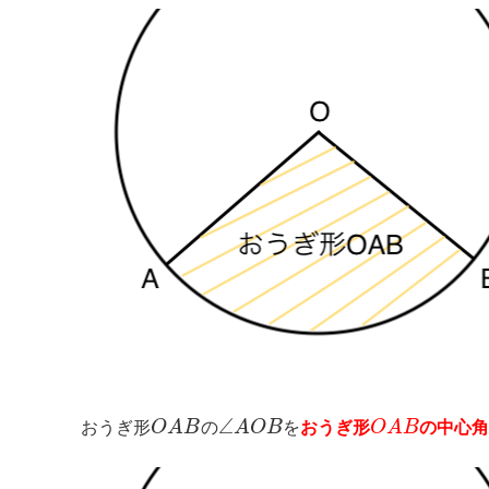
∠
おうぎ形
O
A
B
の
A
O
B
を
おうぎ形
O
A
B
の中心角