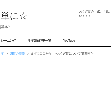
おうぎ形の「弦」「孤
簡単に☆
い！！！
基本”~
トレーニング
学年別&記事一覧
YouTube
１年
図形の基礎
まずはここから！ ~おうぎ形について”超基本”~