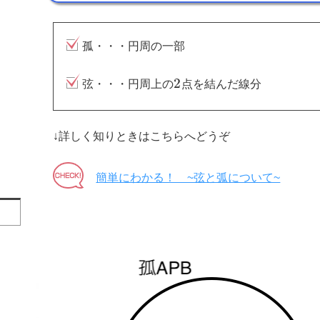
孤・・・円周の一部
2
弦・・・円周上の
点を結んだ線分
↓詳しく知りときはこちらへどうぞ
簡単にわかる！ ~弦と弧について~