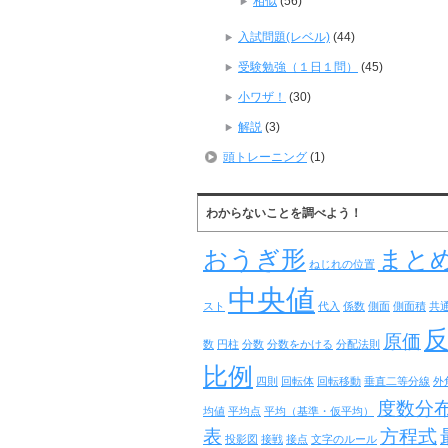
相似
(56)
入試問題(レベル)
(44)
受験勉強（１日１問）
(45)
小ワザ！
(30)
解説
(3)
頭トレーニング
(1)
わからないことを調べよう！
おうぎ形
まと
ねじれの位置
中央値
スト
代入
係数
側面
側面積
共
原価
数
円柱
分数
分数をかける
分配法則
比例
四則
回転体
回転移動
垂直二等分線
外
度数分
均値
平均点
平均（基準・仮平均）
表
方程式
投影図
接戦
接点
文字のルール