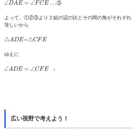
∠
=
∠
…
D
A
E
F
C
E
③
よって、①②③より２組の辺の比とその間の角がそれぞれ
等しいから
△
△
A
D
E
∽
C
F
E
ゆえに
∠
=
∠
A
D
E
C
F
E
//
広い視野で考えよう！