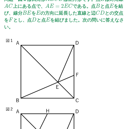
=
2
A
C
上にある点で、
A
E
E
C
である。点
B
と点
E
を結
び、線分
B
E
を
E
の方向に延長した直線と辺
C
D
との交点
を
F
とし、点
D
と点
E
を結びました。次の問いに答えなさ
い。