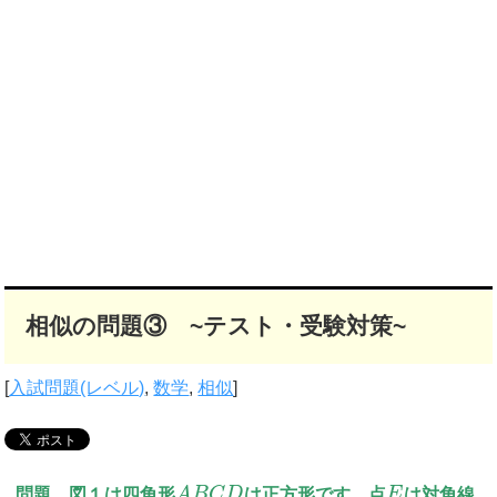
相似の問題③ ~テスト・受験対策~
[
入試問題(レベル)
,
数学
,
相似
]
問題 図１は四角形
A
B
C
D
は正方形です。点
E
は対角線