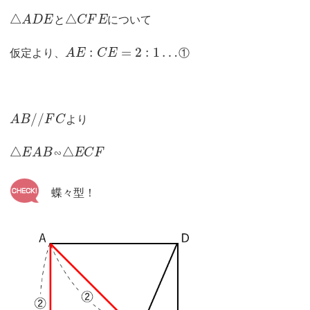
△
△
A
D
E
と
C
F
E
について
:
=
2
:
1
…
仮定より、
A
E
C
E
①
/
/
A
B
F
C
より
△
△
E
A
B
∽
E
C
F
蝶々型！