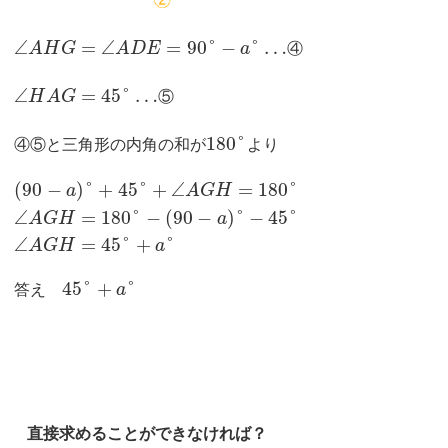
∠
=
∠
=
90
°
−
°
…
A
H
G
A
D
E
a
④
∠
=
45
°
…
H
A
G
⑤
180
°
④⑤と三角形の内角の和が
より
(
90
−
)
°
+
45
°
+
∠
=
180
°
a
A
G
H
∠
=
180
°
−
(
90
−
)
°
−
45
°
A
G
H
a
∠
=
45
°
+
°
A
G
H
a
45
°
+
°
答え
a
直接求めることができなければ？