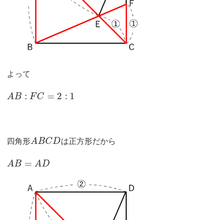
よって
:
=
2
:
1
A
B
F
C
四角形
A
B
C
D
は正方形だから
=
A
B
A
D