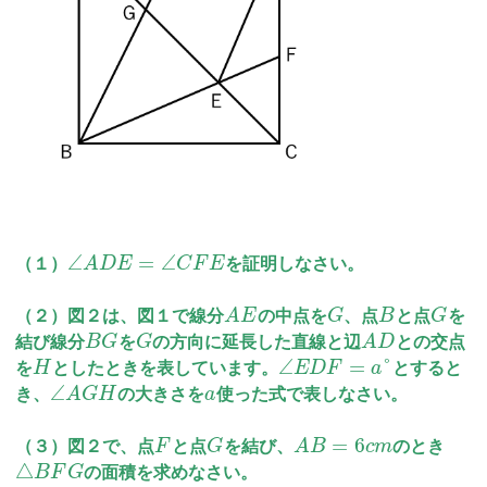
∠
=
∠
（１）
A
D
E
C
F
E
を証明しなさい。
（２）図２は、図１で線分
A
E
の中点を
G
、点
B
と点
G
を
結び線分
B
G
を
G
の方向に延長した直線と辺
A
D
との交点
∠
=
°
を
H
としたときを表しています。
E
D
F
a
とすると
∠
き、
A
G
H
の大きさを
a
使った式で表しなさい。
=
6
（３）図２で、点
F
と点
G
を結び、
A
B
c
m
のとき
△
B
F
G
の面積を求めなさい。