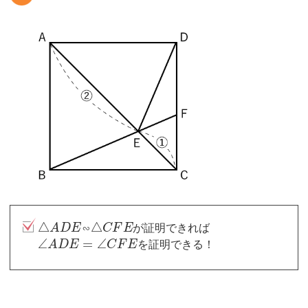
△
△
A
D
E
∽
C
F
E
が証明できれば
∠
=
∠
A
D
E
C
F
E
を証明できる！