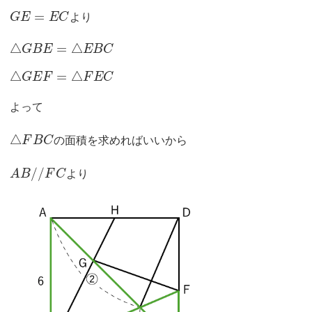
=
G
E
E
C
より
△
=
△
G
B
E
E
B
C
△
=
△
G
E
F
F
E
C
よって
△
F
B
C
の面積を求めればいいから
/
/
A
B
F
C
より