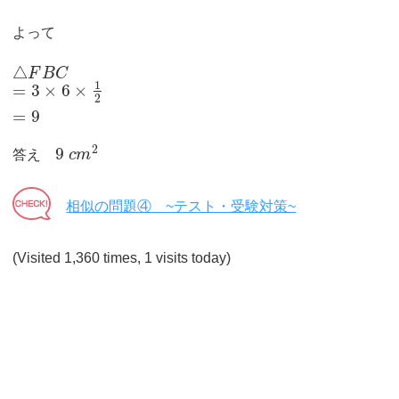
よって
△
F
B
C
1
=
3
×
6
×
2
=
9
2
9
答え
c
m
相似の問題④ ~テスト・受験対策~
(Visited 1,360 times, 1 visits today)