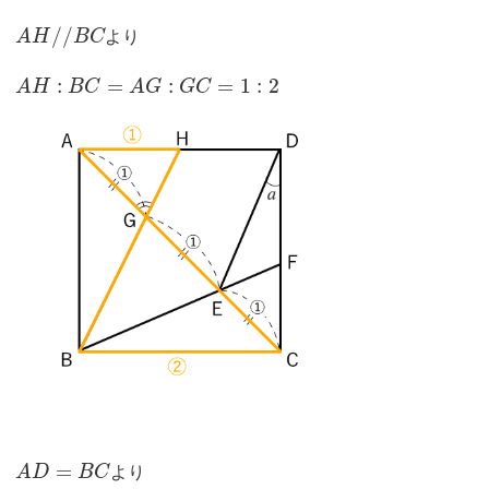
/
/
A
H
B
C
より
:
=
:
=
1
:
2
A
H
B
C
A
G
G
C
=
A
D
B
C
より