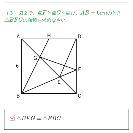
=
6
（３）図２で、点
F
と点
G
を結び、
A
B
c
m
のとき
△
B
F
G
の面積を求めなさい。
△
=
△
B
F
G
F
B
C