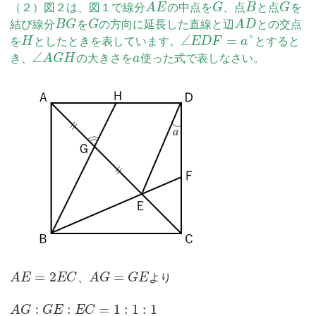
（２）図２は、図１で線分
A
E
の中点を
G
、点
B
と点
G
を
結び線分
B
G
を
G
の方向に延長した直線と辺
A
D
との交点
∠
=
°
を
H
としたときを表しています。
E
D
F
a
とすると
∠
き、
A
G
H
の大きさを
a
使った式で表しなさい。
=
2
=
A
E
E
C
、
A
G
G
E
より
:
:
=
1
:
1
:
1
A
G
G
E
E
C