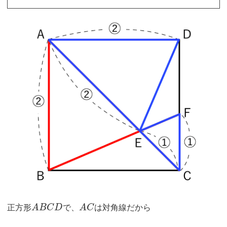
正方形
A
B
C
D
で、
A
C
は対角線だから