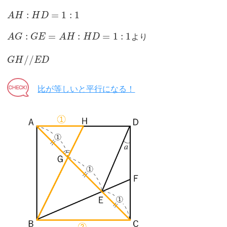
:
=
1
:
1
A
H
H
D
:
=
:
=
1
:
1
A
G
G
E
A
H
H
D
より
/
/
G
H
E
D
比が等しいと平行になる！