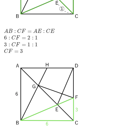
:
=
:
A
B
C
F
A
E
C
E
6
:
=
2
:
1
C
F
3
:
=
1
:
1
C
F
=
3
C
F