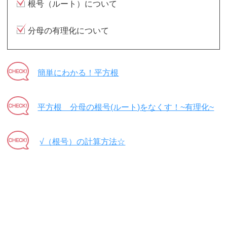
根号（ルート）について
分母の有理化について
簡単にわかる！平方根
平方根 分母の根号(ルート)をなくす！~有理化~
√（根号）の計算方法☆