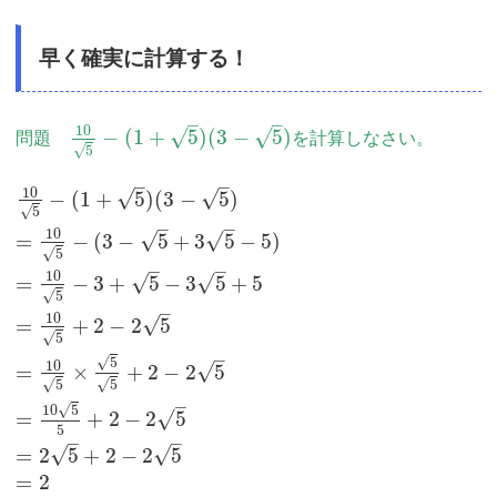
早く確実に計算する！
–
–
10
√
√
−
(
1
+
5
)
(
3
−
5
)
問題
を計算しなさい。
√
5
–
–
10
√
√
−
(
1
+
5
)
(
3
−
5
)
√
5
–
–
10
√
√
=
−
(
3
−
5
+
3
5
−
5
)
√
5
–
–
10
√
√
=
−
3
+
5
−
3
5
+
5
√
5
–
10
√
=
+
2
−
2
5
√
5
–
√
5
10
√
=
×
+
2
−
2
5
√
√
5
5
–
√
10
5
√
=
+
2
−
2
5
5
–
–
√
√
=
2
5
+
2
−
2
5
=
2