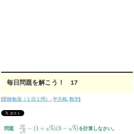
毎日問題を解こう！ 17
[
受験勉強（１日１問）
,
平方根
,
数学
]
–
–
10
√
√
−
(
1
+
5
)
(
3
−
5
)
問題
を計算しなさい。
√
5