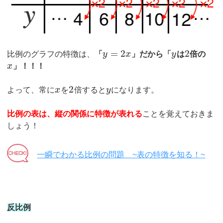
=
2
2
比例のグラフの特徴は、
「
y
x
」だから「
y
は
倍の
x
」！！！
2
よって、常に
x
を
倍すると
y
になります。
比例の表は、縦の関係に特徴が表れる
ことを覚えておきま
しょう！
一瞬でわかる比例の問題 ~表の特徴を知る！~
反比例