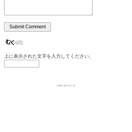
上に表示された文字を入力してください。
スポンサーリンク