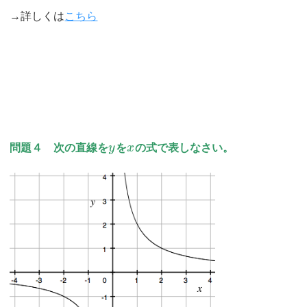
→詳しくは
こちら
問題４ 次の直線を
y
を
x
の式で表しなさい。